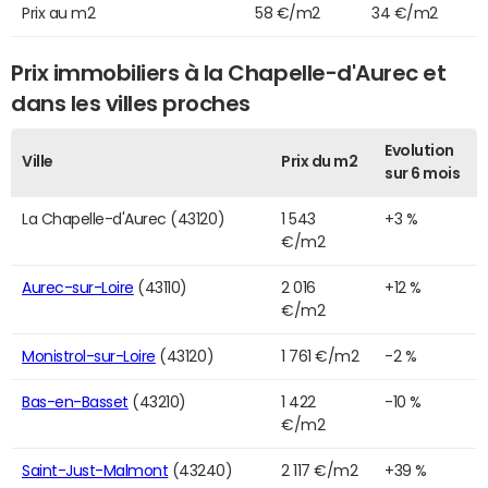
Prix au m2
58 €/m2
34 €/m2
Prix immobiliers à la Chapelle-d'Aurec et
dans les villes proches
Evolution
Ville
Prix du m2
sur 6 mois
La Chapelle-d'Aurec (43120)
1 543
+3 %
€/m2
Aurec-sur-Loire
(43110)
2 016
+12 %
€/m2
Monistrol-sur-Loire
(43120)
1 761 €/m2
-2 %
Bas-en-Basset
(43210)
1 422
-10 %
€/m2
Saint-Just-Malmont
(43240)
2 117 €/m2
+39 %