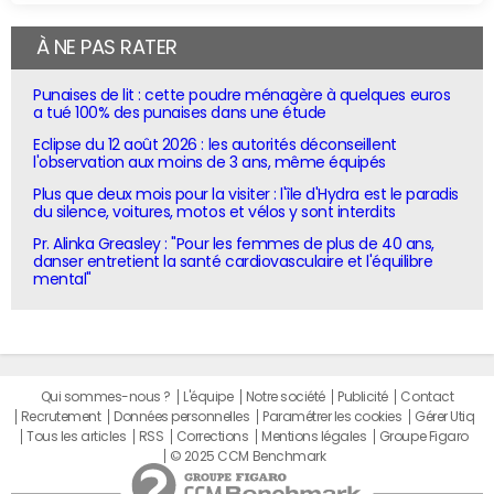
À NE PAS RATER
Punaises de lit : cette poudre ménagère à quelques euros
a tué 100% des punaises dans une étude
Eclipse du 12 août 2026 : les autorités déconseillent
l'observation aux moins de 3 ans, même équipés
Plus que deux mois pour la visiter : l'île d'Hydra est le paradis
du silence, voitures, motos et vélos y sont interdits
Pr. Alinka Greasley : "Pour les femmes de plus de 40 ans,
danser entretient la santé cardiovasculaire et l'équilibre
mental"
Qui sommes-nous ?
L'équipe
Notre société
Publicité
Contact
Recrutement
Données personnelles
Paramétrer les cookies
Gérer Utiq
Tous les articles
RSS
Corrections
Mentions légales
Groupe Figaro
© 2025 CCM Benchmark