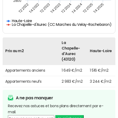
2800
T2 2022
T4 2022
T2 2023
T4 2023
T2 2024
T4 2024
T2 2025
T4 2025
Haute-Loire
La Chapelle-d'Aurec (CC Marches du Velay-Rochebaron)
La
Chapelle-
Prix au m2
Haute-Loire
d'Aurec
(43120)
Appartements anciens
1 649 €/m2
1 516 €/m2
Appartements neufs
2 983 €/m2
3 244 €/m2
A ne pas manquer
Recevez nos astuces et bons plans directement par e-
mail.