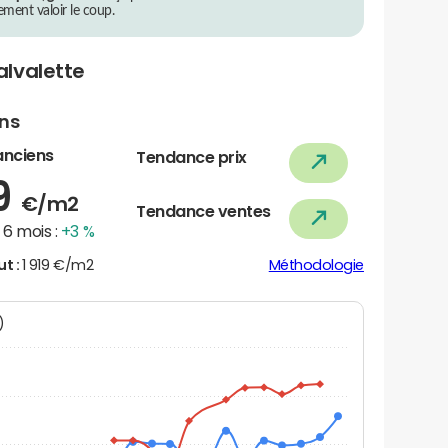
rement valoir le coup.
lvalette
ens
anciens
Tendance prix
9
€/m2
Tendance ventes
6 mois :
+3 %
ut :
1 919 €/m2
Méthodologie
N)