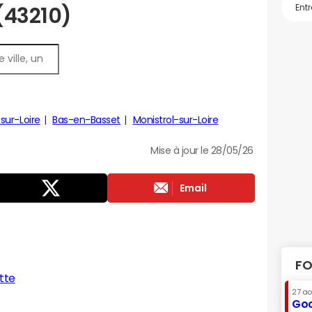
 (43210)
sur-Loire
Bas-en-Basset
Monistrol-sur-Loire
Mise à jour le 28/05/26
Email
FO
tte
27 a
Goo