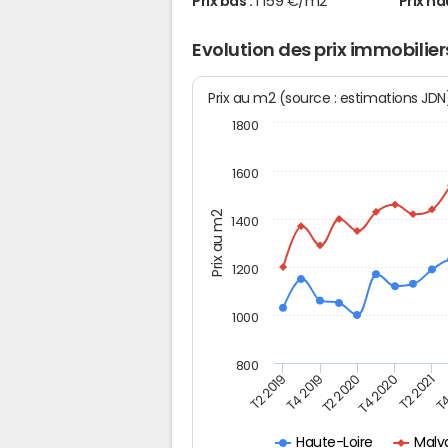
Prix bas :
1 159 €/m2
Prix ha
Evolution des prix immobilier
Prix au m2 (source : estimations JD
1800
1600
Prix au m2
1400
1200
1000
800
T4
T2 2020
T4 2020
T2 2019
T2 2021
T4 2019
Malv
Haute-Loire