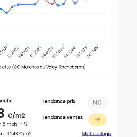
 2021
T2 2025
T4 2023
T2 2022
T4 2025
T2 2024
T4 2022
T4 2024
T2 2023
alette (CC Marches du Velay-Rochebaron)
neufs
Tendance prix
NC
83
€/m2
Tendance ventes
 6 mois :
- %
ut :
3 248 €/m2
Méthodologie