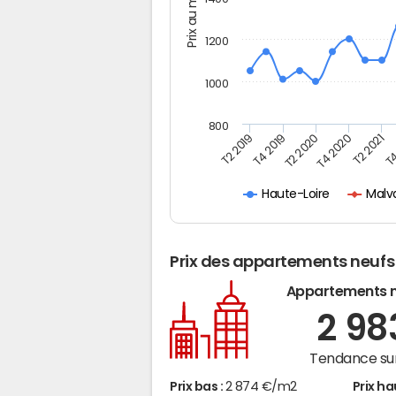
Prix au m2
1200
1000
800
T4
T2 2020
T4 2020
T2 2019
T2 2021
T4 2019
Malv
Haute-Loire
Prix des appartements neufs
Appartements 
2 9
Tendance sur
Prix bas :
2 874 €/m2
Prix ha