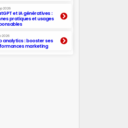
ep 2026
tGPT et IA génératives :
nes pratiques et usages
ponsables
p 2026
 analytics : booster ses
formances marketing