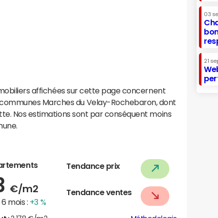
03 s
Cha
bon
res
21 se
Web
per
mobiliers affichées sur cette page concernent
 communes Marches du Velay-Rochebaron, dont
tte. Nos estimations sont par conséquent moins
mune.
artements
Tendance prix
3
€/m2
Tendance ventes
6 mois :
+3 %