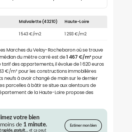
Malvalette (43210)
Haute-Loire
1 543 €/m2
1 293 €/m2
s Marches du Velay-Rochebaron où se trouve
 médian du mètre carré est de
1 467 €/m²
pour
 tarif des appartements, il évolue de 1 620 euros
983 €/m² pour les constructions immobilières
neufs à avoir changé de main sur le dernier
es parcelles à bâtir se situe aux alentours de
département de la Haute-Loire propose des
timez votre bien
 moins de
1 minute.
Estimer mon bien
t rapide, gratuit…
et ça peut