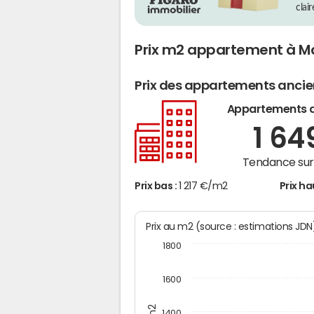
clai
Prix m2 appartement à Ma
Prix des appartements anci
Appartements 
1 64
Tendance sur 
Prix bas :
1 217 €/m2
Prix ha
Prix au m2 (source : estimations JD
1800
1600
1400