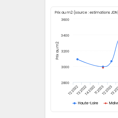
Prix au m2 (source : estimations JD
3600
3400
Prix au m2
3200
3000
2800
T2 2022
T3 2022
T4 2022
T1 2023
T2 2023
T3 2
Malv
Haute-Loire