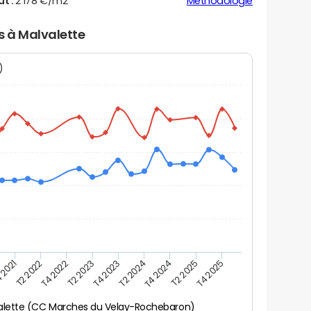
ut :
2 178 €/m2
Méthodologie
s à Malvalette
N)
 2021
T2 2025
T4 2023
T2 2022
T4 2025
T2 2024
T4 2022
T4 2024
T2 2023
alette (CC Marches du Velay-Rochebaron)