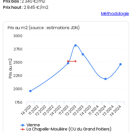
Prix bas :
2 340 €/m2
Prix haut :
2 845 €/m2
Méthodologie
Prix au m2 (source : estimations JDN)
3000
2750
Prix au m2
2500
2250
2000
1750
T4 2022
T2 2023
T4 2023
T2 2024
T4 2024
T1 2022
T3 2022
T1 2023
T3 2023
T1 2024
T3 2024
T4 2021
T2 2022
Vienne
La Chapelle-Moulière (CU du Grand Poitiers)