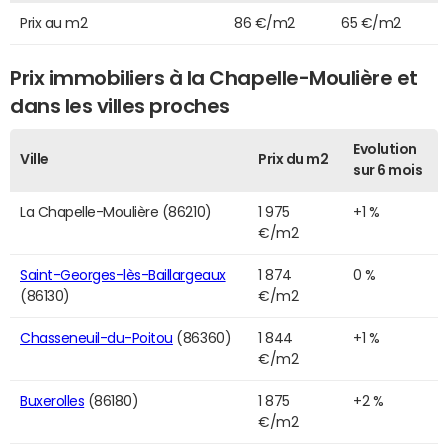
Prix au m2
86 €/m2
65 €/m2
Prix immobiliers à la Chapelle-Moulière et
dans les villes proches
Evolution
Ville
Prix du m2
sur 6 mois
La Chapelle-Moulière (86210)
1 975
+1 %
€/m2
Saint-Georges-lès-Baillargeaux
1 874
0 %
(86130)
€/m2
Chasseneuil-du-Poitou
(86360)
1 844
+1 %
€/m2
Buxerolles
(86180)
1 875
+2 %
€/m2