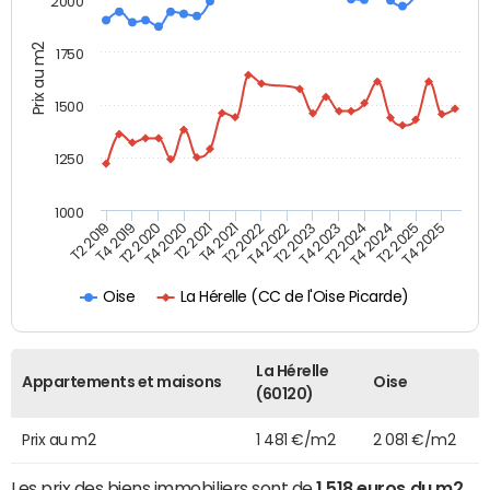
2000
Prix au m2
1750
1500
1250
1000
T4 2021
T2 2025
T2 2019
T4 2022
T2 2020
T4 2023
T2 2021
T4 2024
T2 2022
T4 2025
T4 2019
T2 2023
T4 2020
T2 2024
La Hérelle (CC de l'Oise Picarde)
Oise
La Hérelle
Appartements et maisons
Oise
(60120)
Prix au m2
1 481 €/m2
2 081 €/m2
Les prix des biens immobiliers sont de
1 518 euros du m2