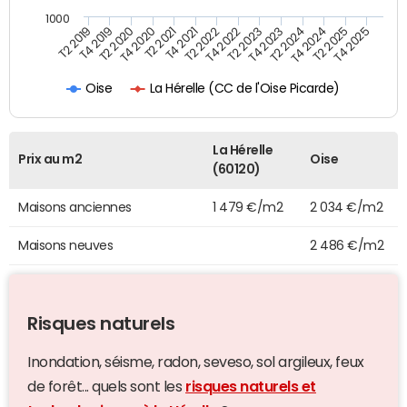
1000
T4 2021
T2 2025
T2 2019
T4 2022
T2 2020
T4 2023
T2 2021
T4 2024
T2 2022
T4 2025
T4 2019
T2 2023
T4 2020
T2 2024
La Hérelle (CC de l'Oise Picarde)
Oise
La Hérelle
Prix au m2
Oise
(60120)
Maisons anciennes
1 479 €/m2
2 034 €/m2
Maisons neuves
2 486 €/m2
Risques naturels
Inondation, séisme, radon, seveso, sol argileux, feux
de forêt... quels sont les
risques naturels et