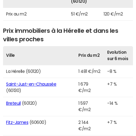
(60120)
Prix au m2
51 €/m2
120 €/m2
Prix immobiliers à la Hérelle et dans les
villes proches
Evolution
Ville
Prix du m2
sur 6 mois
La Hérelle (60120)
1 481 €/m2
-8 %
Saint-Just-en-Chaussée
1 679
+7 %
(60130)
€/m2
Breteuil
(60120)
1 597
-14 %
€/m2
Fitz-James
(60600)
2 144
+7 %
€/m2