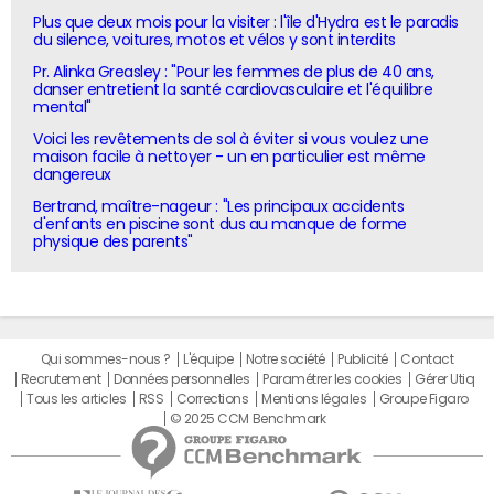
Plus que deux mois pour la visiter : l'île d'Hydra est le paradis
du silence, voitures, motos et vélos y sont interdits
Pr. Alinka Greasley : "Pour les femmes de plus de 40 ans,
danser entretient la santé cardiovasculaire et l'équilibre
mental"
Voici les revêtements de sol à éviter si vous voulez une
maison facile à nettoyer - un en particulier est même
dangereux
Bertrand, maître-nageur : "Les principaux accidents
d'enfants en piscine sont dus au manque de forme
physique des parents"
Qui sommes-nous ?
L'équipe
Notre société
Publicité
Contact
Recrutement
Données personnelles
Paramétrer les cookies
Gérer Utiq
Tous les articles
RSS
Corrections
Mentions légales
Groupe Figaro
© 2025 CCM Benchmark