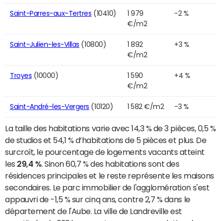
Saint-Parres-aux-Tertres
(10410)
1 979
-2 %
€/m2
Saint-Julien-les-Villas
(10800)
1 892
+3 %
€/m2
Troyes
(10000)
1 590
+4 %
€/m2
Saint-André-les-Vergers
(10120)
1 582 €/m2
-3 %
La taille des habitations varie avec 14,3 % de 3 pièces, 0,5 %
de studios et 54,1 % d’habitations de 5 pièces et plus. De
surcroît, le pourcentage de logements vacants atteint
les
29,4 %
. Sinon 60,7 % des habitations sont des
résidences principales et le reste représente les maisons
secondaires. Le parc immobilier de l'agglomération s'est
appauvri de -1,5 % sur cinq ans, contre 2,7 % dans le
département de l'Aube. La ville de Landreville est