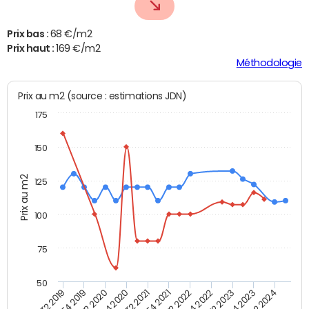
Prix bas :
68 €/m2
Prix haut :
169 €/m2
Méthodologie
Prix au m2 (source : estimations JDN)
175
150
Prix au m2
125
100
75
50
T2 2022
T2 2023
T2 2024
T4 2019
T4 2020
T4 2021
T4 2022
T4 2023
T2 2019
T2 2020
T2 2021