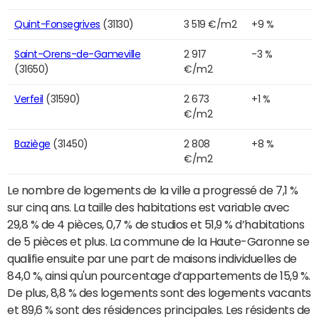
Quint-Fonsegrives
(31130)
3 519 €/m2
+9 %
Saint-Orens-de-Gameville
2 917
-3 %
(31650)
€/m2
Verfeil
(31590)
2 673
+1 %
€/m2
Baziège
(31450)
2 808
+8 %
€/m2
Le nombre de logements de la ville a progressé de 7,1 %
sur cinq ans. La taille des habitations est variable avec
29,8 % de 4 pièces, 0,7 % de studios et 51,9 % d’habitations
de 5 pièces et plus. La commune de la Haute-Garonne se
qualifie ensuite par une part de maisons individuelles de
84,0 %, ainsi qu'un pourcentage d’appartements de 15,9 %.
De plus, 8,8 % des logements sont des logements vacants
et 89,6 % sont des résidences principales. Les résidents de