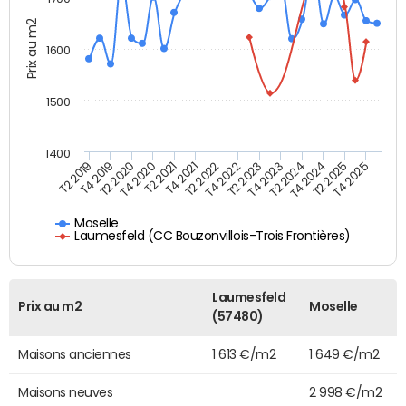
Prix au m2
1600
1500
1400
T2 2019
T4 2019
T2 2020
T4 2020
T2 2021
T4 2021
T2 2022
T4 2022
T2 2023
T4 2023
T2 2024
T4 2024
T2 2025
T4 2025
Moselle
Laumesfeld (CC Bouzonvillois-Trois Frontières)
Laumesfeld
Prix au m2
Moselle
(57480)
Maisons anciennes
1 613 €/m2
1 649 €/m2
Maisons neuves
2 998 €/m2