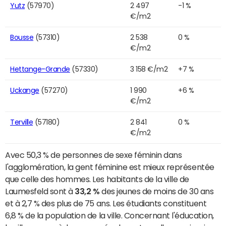
Yutz
(57970)
2 497
-1 %
€/m2
Bousse
(57310)
2 538
0 %
€/m2
Hettange-Grande
(57330)
3 158 €/m2
+7 %
Uckange
(57270)
1 990
+6 %
€/m2
Terville
(57180)
2 841
0 %
€/m2
Avec 50,3 % de personnes de sexe féminin dans
l'agglomération, la gent féminine est mieux représentée
que celle des hommes. Les habitants de la ville de
Laumesfeld sont à
33,2 %
des jeunes de moins de 30 ans
et à 2,7 % des plus de 75 ans. Les étudiants constituent
6,8 % de la population de la ville. Concernant l'éducation,