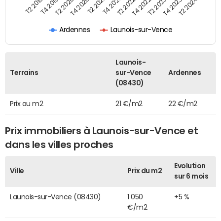
T2 2021
T2 2023
T4 2019
T4 2021
T4 2023
T2 2020
T2 2022
T2 2024
T4 2020
T4 2022
T2 2019
Ardennes
Launois-sur-Vence
Launois-
Terrains
sur-Vence
Ardennes
(08430)
Prix au m2
21 €/m2
22 €/m2
Prix immobiliers à Launois-sur-Vence et
dans les villes proches
Evolution
Ville
Prix du m2
sur 6 mois
Launois-sur-Vence (08430)
1 050
+5 %
€/m2