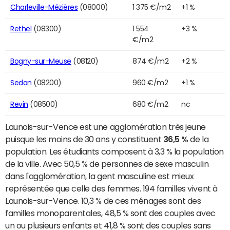
Charleville-Mézières
(08000)
1 375 €/m2
+1 %
Rethel
(08300)
1 554
+3 %
€/m2
Bogny-sur-Meuse
(08120)
874 €/m2
+2 %
Sedan
(08200)
960 €/m2
+1 %
Revin
(08500)
680 €/m2
nc
Launois-sur-Vence est une agglomération très jeune
puisque les moins de 30 ans y constituent
36,5 %
de la
population. Les étudiants composent à 3,3 % la population
de la ville. Avec 50,5 % de personnes de sexe masculin
dans l'agglomération, la gent masculine est mieux
représentée que celle des femmes. 194 familles vivent à
Launois-sur-Vence. 10,3 % de ces ménages sont des
familles monoparentales, 48,5 % sont des couples avec
un ou plusieurs enfants et 41,8 % sont des couples sans