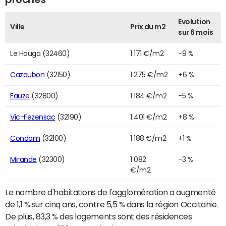
Evolution
Ville
Prix du m2
sur 6 mois
Le Houga (32460)
1 171 €/m2
-9 %
Cazaubon
(32150)
1 275 €/m2
+6 %
Eauze
(32800)
1 184 €/m2
-5 %
Vic-Fezensac
(32190)
1 401 €/m2
+8 %
Condom
(32100)
1 188 €/m2
+1 %
Mirande
(32300)
1 082
-3 %
€/m2
Le nombre d'habitations de l'agglomération a augmenté
de 1,1 % sur cinq ans, contre 5,5 % dans la région Occitanie.
De plus, 83,3 % des logements sont des résidences