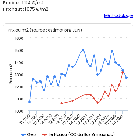
Prix bas :
1 124 €/m2
Prix haut :
1 875 €/m2
Méthodologie
Prix au m2 (source : estimations JDN)
1600
1500
1400
Prix au m2
1300
1200
1100
1000
T4 2021
T2 2025
T2 2019
T4 2022
T2 2020
T4 2023
T2 2021
T4 2024
T2 2022
T4 2025
T4 2019
T2 2023
T4 2020
T2 2024
Le Houga (CC du Bas Armagnac)
Gers