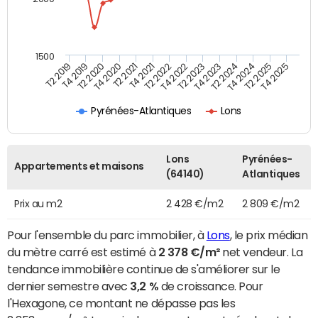
1500
T4 2021
T2 2025
T2 2019
T4 2022
T2 2020
T4 2023
T2 2021
T4 2024
T2 2022
T4 2025
T4 2019
T2 2023
T4 2020
T2 2024
Pyrénées-Atlantiques
Lons
Lons
Pyrénées-
Appartements et maisons
(64140)
Atlantiques
Prix au m2
2 428 €/m2
2 809 €/m2
Pour l'ensemble du parc immobilier, à
Lons
, le prix médian
du mètre carré est estimé à
2 378 €/m²
net vendeur. La
tendance immobilière continue de s'améliorer sur le
dernier semestre avec
3,2 %
de croissance. Pour
l'Hexagone, ce montant ne dépasse pas les