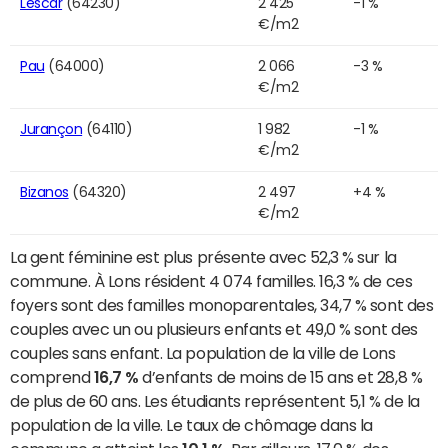
Lescar
(64230)
2 425
-1 %
€/m2
Pau
(64000)
2 066
-3 %
€/m2
Jurançon
(64110)
1 982
-1 %
€/m2
Bizanos
(64320)
2 497
+4 %
€/m2
La gent féminine est plus présente avec 52,3 % sur la
commune. À Lons résident 4 074 familles. 16,3 % de ces
foyers sont des familles monoparentales, 34,7 % sont des
couples avec un ou plusieurs enfants et 49,0 % sont des
couples sans enfant. La population de la ville de Lons
comprend
16,7 %
d’enfants de moins de 15 ans et 28,8 %
de plus de 60 ans. Les étudiants représentent 5,1 % de la
population de la ville. Le taux de chômage dans la