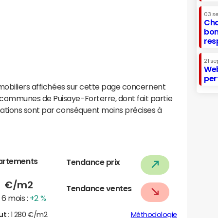
03 s
Cha
bon
res
21 se
Web
per
mobiliers affichées sur cette page concernent
ommunes de Puisaye-Forterre, dont fait partie
ations sont par conséquent moins précises à
artements
Tendance prix
5
€/m2
Tendance ventes
6 mois :
+2 %
ut :
1 280 €/m2
Méthodologie