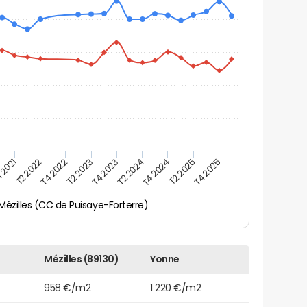
 2021
T2 2025
T4 2023
T2 2022
T4 2025
T2 2024
T4 2022
T4 2024
T2 2023
Mézilles (CC de Puisaye-Forterre)
Mézilles (89130)
Yonne
958 €/m2
1 220 €/m2