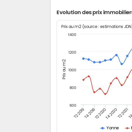
Evolution des prix immobilier
Prix au m2 (source : estimations JD
1400
1200
Prix au m2
1000
800
600
T4
T2 2020
T4 2020
T2 2019
T2 2021
T4 2019
Yonne