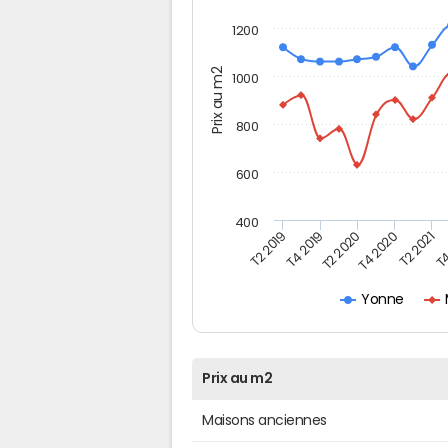
1200
Prix au m2
1000
800
600
400
T4
T2 2020
T4 2020
T2 2019
T2 2021
T4 2019
Yonne
Prix au m2
Maisons anciennes