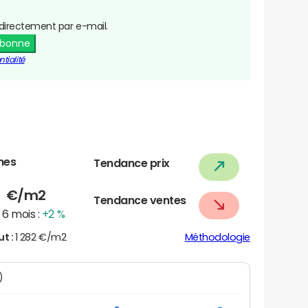
directement par e-mail.
abonne
tialité
nes
Tendance prix
8
€/m2
Tendance ventes
6 mois :
+2 %
ut :
1 282 €/m2
Méthodologie
N)