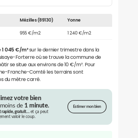
Mézilles (89130)
Yonne
955 €/m2
1 240 €/m2
e
1 045 €/m²
sur le dernier trimestre dans la
aye-Forterre où se trouve la commune de
bâtir se situe aux environs de 10 €/m². Pour
ne-Franche-Comté les terrains sont
os du mètre carré.
timez votre bien
 moins de
1 minute.
Estimer mon bien
t rapide, gratuit…
et ça peut
rement valoir le coup.