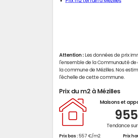
Prix m2 terrain à Mézilles
Attention :
Les données de prix im
l'ensemble de la Communauté de c
la commune de Mézilles. Nos estim
l'échelle de cette commune.
Prix du m2 à Mézilles
Maisons et app
95
Tendance sur 
Prix bas :
557 €/m2
Prix ha