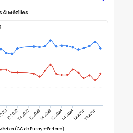
s à Mézilles
N)
 2021
T2 2025
T4 2023
T2 2022
T4 2025
T2 2024
T4 2022
T4 2024
T2 2023
Mézilles (CC de Puisaye-Forterre)