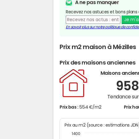
A ne pas manquer
Recevez nos astuces et bons plans 
Je m'
En savoir plus sur notre politique de confiden
Prix m2 maison à Mézilles
Prix des maisons anciennes
Maisons ancien
95
Tendance sur 
Prix bas :
554 €/m2
Prix ha
Prix au m2 (source : estimations JD
1400