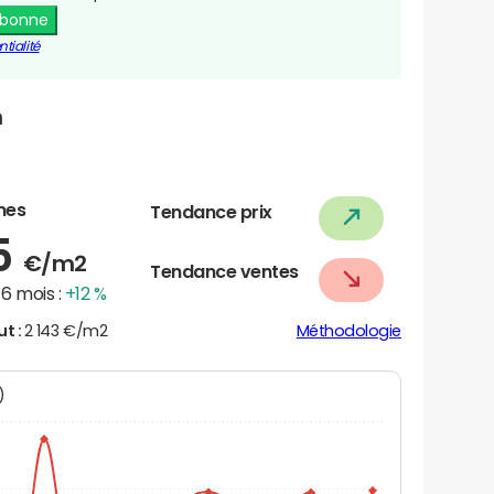
abonne
tialité
n
nes
Tendance prix
5
€/m2
Tendance ventes
6 mois :
+12 %
ut :
2 143 €/m2
Méthodologie
N)