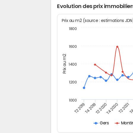
Evolution des prix immobilie
Prix au m2 (source : estimations JD
1800
1600
Prix au m2
1400
1200
1000
T4
T2 2020
T4 2020
T2 2019
T2 2021
T4 2019
Monti
Gers