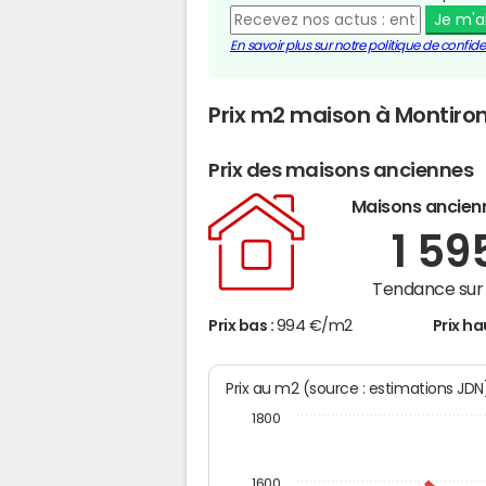
Je m'
En savoir plus sur notre politique de confiden
Prix m2 maison à Montiro
Prix des maisons anciennes
Maisons ancien
1 59
Tendance sur 
Prix bas :
994 €/m2
Prix ha
Prix au m2 (source : estimations JD
1800
1600