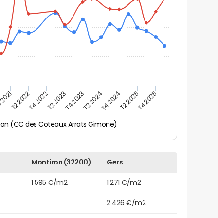
 2021
T2 2025
T4 2023
T2 2022
T4 2025
T2 2024
T4 2022
T4 2024
T2 2023
ron (CC des Coteaux Arrats Gimone)
Montiron (32200)
Gers
1 595 €/m2
1 271 €/m2
2 426 €/m2