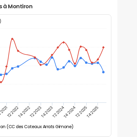
rs à Montiron
N)
 2021
T2 2025
T4 2023
T2 2022
T4 2025
T2 2024
T4 2022
T4 2024
T2 2023
ron (CC des Coteaux Arrats Gimone)