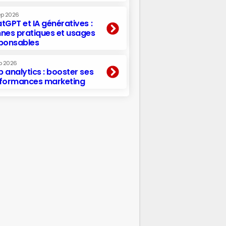
ep 2026
tGPT et IA génératives :
nes pratiques et usages
ponsables
p 2026
 analytics : booster ses
formances marketing