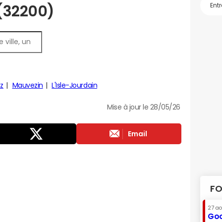
 (32200)
z
Mauvezin
L'Isle-Jourdain
Mise à jour le 28/05/26
Email
FO
27 a
Goo