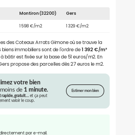
Montiron (32200)
Gers
1 598 €/m2
1 329 €/m2
des Coteaux Arrats Gimone où se trouve la
biens immobiliers sont de l'ordre de
1 392 €/m²
à bâtir est fixée sur la base de 51 euros/m2. En
ers propose des parcelles dès 27 euros le m2.
timez votre bien
 moins de
1 minute.
Estimer mon bien
t rapide, gratuit…
et ça peut
rement valoir le coup.
directement par e-mail.