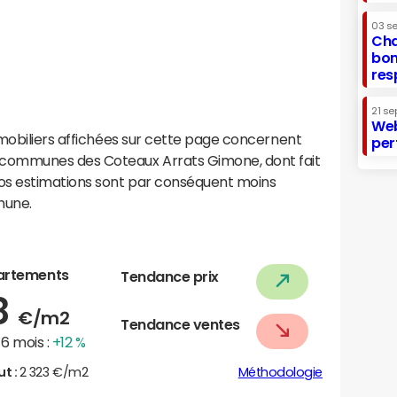
03 s
Cha
bon
res
21 se
Web
mobiliers affichées sur cette page concernent
per
communes des Coteaux Arrats Gimone, dont fait
os estimations sont par conséquent moins
mune.
artements
Tendance prix
8
€/m2
Tendance ventes
6 mois :
+12 %
ut :
2 323 €/m2
Méthodologie