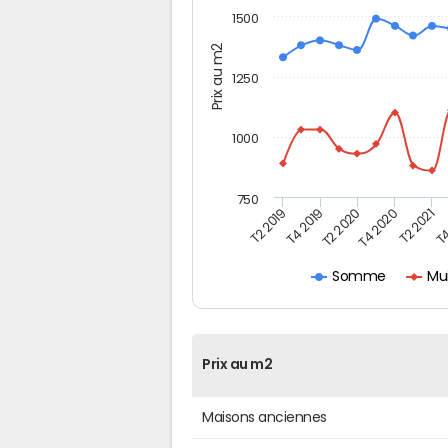
1500
Prix au m2
1250
1000
750
T4
T2 2020
T4 2020
T2 2019
T2 2021
T4 2019
Mui
Somme
Prix au m2
Maisons anciennes