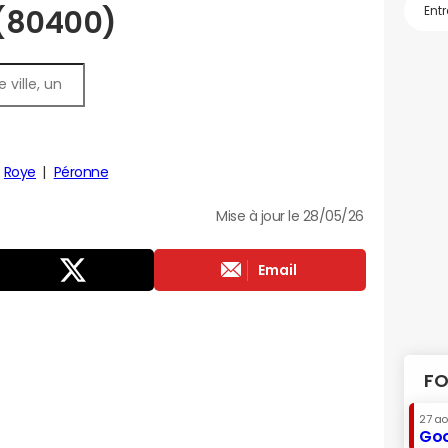
 (80400)
Roye
Péronne
Mise à jour le 28/05/26
Email
FO
27 a
Goo