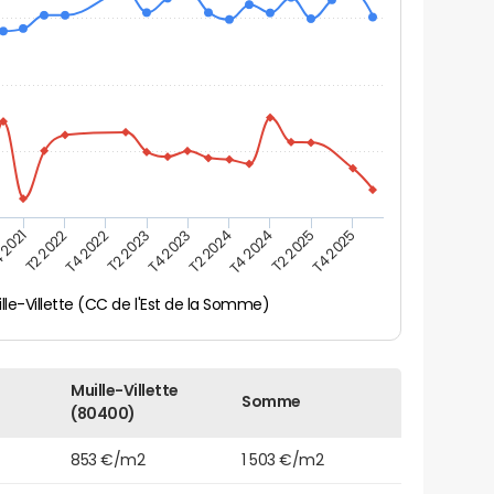
 2021
T2 2025
T4 2023
T2 2022
T4 2025
T2 2024
T4 2022
T4 2024
T2 2023
lle-Villette (CC de l'Est de la Somme)
Muille-Villette
Somme
(80400)
853 €/m2
1 503 €/m2