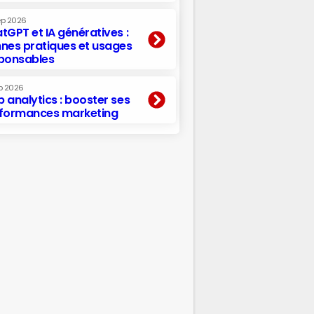
ep 2026
tGPT et IA génératives :
nes pratiques et usages
ponsables
p 2026
 analytics : booster ses
formances marketing