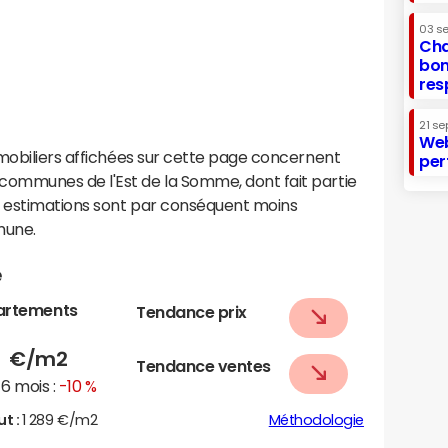
03 s
Cha
bon
res
21 se
Web
mobiliers affichées sur cette page concernent
per
ommunes de l'Est de la Somme, dont fait partie
s estimations sont par conséquent moins
mune.
e
artements
Tendance prix
5
€/m2
Tendance ventes
6 mois :
-10 %
ut :
1 289 €/m2
Méthodologie