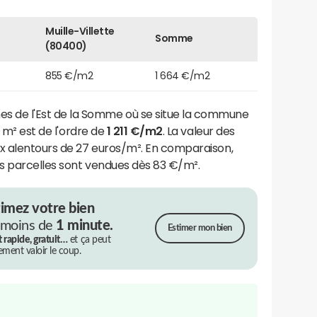
Muille-Villette
Somme
(80400)
855 €/m2
1 664 €/m2
de l'Est de la Somme où se situe la commune
u m² est de l'ordre de
1 211 €/m2
. La valeur des
ux alentours de 27 euros/m². En comparaison,
s parcelles sont vendues dès 83 €/m².
timez votre bien
 moins de
1 minute.
Estimer mon bien
t rapide, gratuit…
et ça peut
rement valoir le coup.