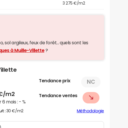
3 275 €/m2
 sol argileux, feux de forêt... quels sont les
ues à Muille-Villette
?
illette
Tendance prix
NC
€/m2
Tendance ventes
 6 mois :
- %
ut :
30 €/m2
Méthodologie
)