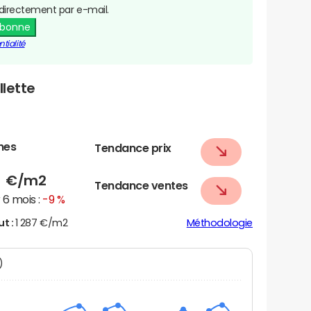
directement par e-mail.
abonne
tialité
llette
nes
Tendance prix
3
€/m2
Tendance ventes
6 mois :
-9 %
ut :
1 287 €/m2
Méthodologie
N)