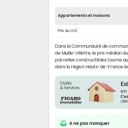
Appartements et maisons
Prix au m2
Dans la Communauté de communes 
de Muille-Villette, le prix médian d
parcelles constructibles tourne a
dans la région Hauts-de-France le
Outils
Es
& Services
en
C’es
clai
A ne pas manquer