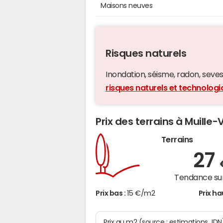
Maisons neuves
Risques naturels
Inondation, séisme, radon, seveso,
risques naturels et technologiq
Prix des terrains à Muille-V
Terrains
27
Tendance sur
Prix bas :
15 €/m2
Prix ha
Prix au m2 (source : estimations JDN