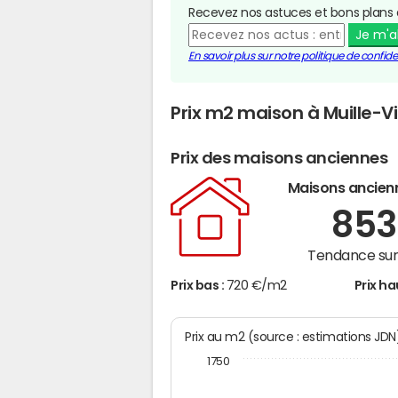
Recevez nos astuces et bons plans 
Je m'
En savoir plus sur notre politique de confiden
Prix m2 maison à Muille-Vi
Prix des maisons anciennes
Maisons ancien
85
Tendance sur 
Prix bas :
720 €/m2
Prix ha
Prix au m2 (source : estimations JD
1750