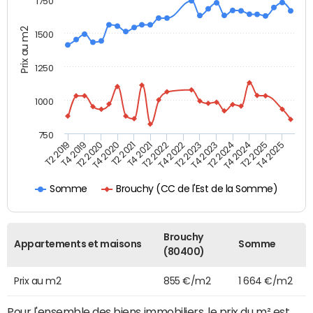
1750
Prix au m2
1500
1250
1000
750
T4 2021
T2 2025
T2 2019
T4 2022
T2 2020
T4 2023
T2 2021
T4 2024
T2 2022
T4 2025
T4 2019
T2 2023
T4 2020
T2 2024
Brouchy (CC de l'Est de la Somme)
Somme
Brouchy
Appartements et maisons
Somme
(80400)
Prix au m2
855 €/m2
1 664 €/m2
Pour l'ensemble des biens immobiliers, le prix du m² est