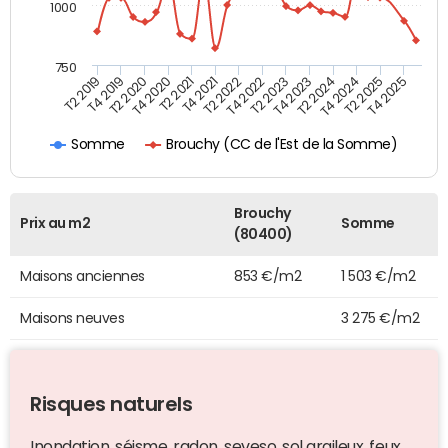
1000
750
T4 2021
T2 2025
T2 2019
T4 2022
T2 2020
T4 2023
T2 2021
T4 2024
T2 2022
T4 2025
T4 2019
T2 2023
T4 2020
T2 2024
Brouchy (CC de l'Est de la Somme)
Somme
Brouchy
Prix au m2
Somme
(80400)
Maisons anciennes
853 €/m2
1 503 €/m2
Maisons neuves
3 275 €/m2
Risques naturels
Inondation, séisme, radon, seveso, sol argileux, feux