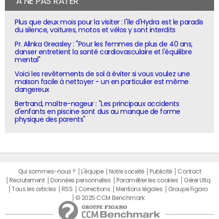
À NE PAS RATER
Plus que deux mois pour la visiter : l'île d'Hydra est le paradis
du silence, voitures, motos et vélos y sont interdits
Pr. Alinka Greasley : "Pour les femmes de plus de 40 ans,
danser entretient la santé cardiovasculaire et l'équilibre
mental"
Voici les revêtements de sol à éviter si vous voulez une
maison facile à nettoyer - un en particulier est même
dangereux
Bertrand, maître-nageur : "Les principaux accidents
d'enfants en piscine sont dus au manque de forme
physique des parents"
Qui sommes-nous ?
L'équipe
Notre société
Publicité
Contact
Recrutement
Données personnelles
Paramétrer les cookies
Gérer Utiq
Tous les articles
RSS
Corrections
Mentions légales
Groupe Figaro
© 2025 CCM Benchmark