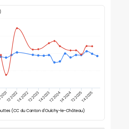
N)
 2021
T2 2025
T4 2023
T2 2022
T4 2025
T2 2024
T4 2022
T4 2024
T2 2023
uttes (CC du Canton d'Oulchy-le-Château)