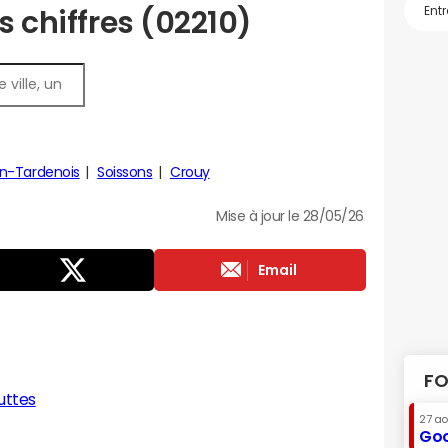
s chiffres (02210)
n-Tardenois
Soissons
Crouy
Mise à jour le 28/05/26
Email
FO
uttes
27 a
Goo