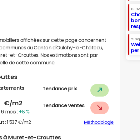
03 s
Cha
bon
res
mobiliers affichées sur cette page concernent
21 se
Web
 communes du Canton d'Oulchy-le-Château,
per
ret-et-Crouttes. Nos estimations sont par
helle de cette commune.
outtes
artements
Tendance prix
1
€/m2
Tendance ventes
6 mois :
+8 %
ut :
1 537 €/m2
Méthodologie
rs à Muret-et-Crouttes