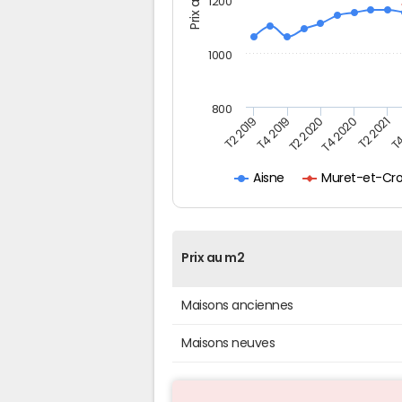
1200
1000
800
T4
T2 2020
T4 2020
T2 2019
T2 2021
T4 2019
Muret-et-Cro
Aisne
Prix au m2
Maisons anciennes
Maisons neuves