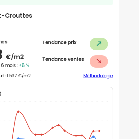
t-Crouttes
nes
Tendance prix
3
€/m2
Tendance ventes
6 mois :
+8 %
ut :
1 537 €/m2
Méthodologie
N)