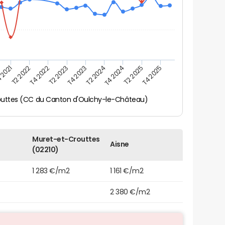
 2021
T2 2025
T4 2023
T2 2022
T4 2025
T2 2024
T4 2022
T4 2024
T2 2023
uttes (CC du Canton d'Oulchy-le-Château)
Muret-et-Crouttes
Aisne
(02210)
1 283 €/m2
1 161 €/m2
2 380 €/m2