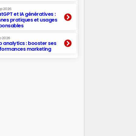
ep 2026
tGPT et IA génératives :
nes pratiques et usages
ponsables
p 2026
 analytics : booster ses
formances marketing