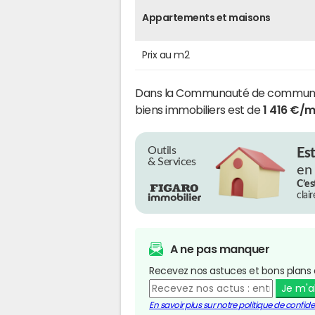
Appartements et maisons
Prix au m2
Dans la Communauté de communes 
biens immobiliers est de
1 416 €/
Outils
Es
& Services
en
C’es
clai
A ne pas manquer
Recevez nos astuces et bons plans 
Je m'
En savoir plus sur notre politique de confiden