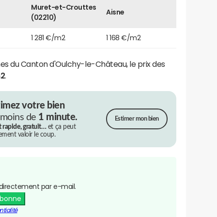
Muret-et-Crouttes
Aisne
(02210)
1 281 €/m2
1 168 €/m2
du Canton d'Oulchy-le-Château, le prix des
m2
.
timez votre bien
 moins de
1 minute.
Estimer mon bien
t rapide, gratuit…
et ça peut
rement valoir le coup.
directement par e-mail.
abonne
tialité