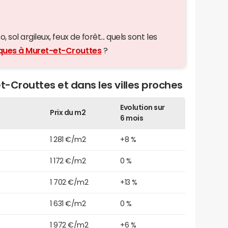
 sol argileux, feux de forêt... quels sont les
iques à Muret-et-Crouttes
?
t-Crouttes et dans les villes proches
Evolution sur
Prix du m2
6 mois
1 281 €/m2
+8 %
1 172 €/m2
0 %
1 702 €/m2
+13 %
1 631 €/m2
0 %
1 972 €/m2
+6 %