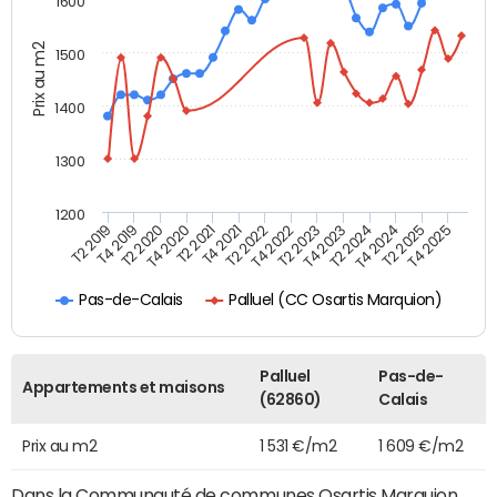
1600
Prix au m2
1500
1400
1300
1200
T4 2021
T2 2025
T2 2019
T4 2022
T2 2020
T4 2023
T2 2021
T4 2024
T2 2022
T4 2025
T4 2019
T2 2023
T4 2020
T2 2024
Palluel (CC Osartis Marquion)
Pas-de-Calais
Palluel
Pas-de-
Appartements et maisons
(62860)
Calais
Prix au m2
1 531 €/m2
1 609 €/m2
Dans la Communauté de communes Osartis Marquion,