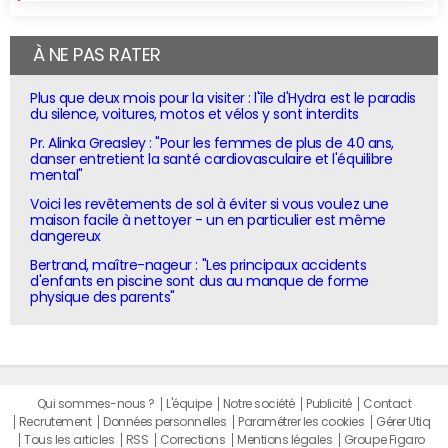
À NE PAS RATER
Plus que deux mois pour la visiter : l'île d'Hydra est le paradis
du silence, voitures, motos et vélos y sont interdits
Pr. Alinka Greasley : "Pour les femmes de plus de 40 ans,
danser entretient la santé cardiovasculaire et l'équilibre
mental"
Voici les revêtements de sol à éviter si vous voulez une
maison facile à nettoyer - un en particulier est même
dangereux
Bertrand, maître-nageur : "Les principaux accidents
d'enfants en piscine sont dus au manque de forme
physique des parents"
Qui sommes-nous ?
L'équipe
Notre société
Publicité
Contact
Recrutement
Données personnelles
Paramétrer les cookies
Gérer Utiq
Tous les articles
RSS
Corrections
Mentions légales
Groupe Figaro