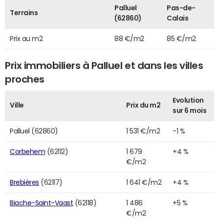
Palluel
Pas-de-
Terrains
(62860)
Calais
Prix au m2
88 €/m2
85 €/m2
Prix immobiliers à Palluel et dans les villes
proches
Evolution
Ville
Prix du m2
sur 6 mois
Palluel (62860)
1 531 €/m2
-1 %
Corbehem
(62112)
1 679
+4 %
€/m2
Brebières
(62117)
1 641 €/m2
+4 %
Biache-Saint-Vaast
(62118)
1 486
+5 %
€/m2