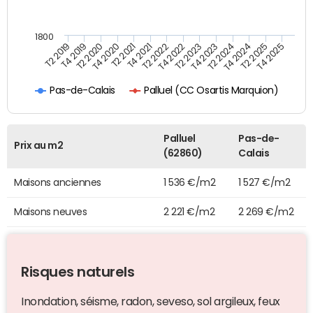
1800
T4 2021
T2 2025
T2 2019
T4 2022
T2 2020
T4 2023
T2 2021
T4 2024
T2 2022
T4 2025
T4 2019
T2 2023
T4 2020
T2 2024
Palluel (CC Osartis Marquion)
Pas-de-Calais
Palluel
Pas-de-
Prix au m2
(62860)
Calais
Maisons anciennes
1 536 €/m2
1 527 €/m2
Maisons neuves
2 221 €/m2
2 269 €/m2
Risques naturels
Inondation, séisme, radon, seveso, sol argileux, feux