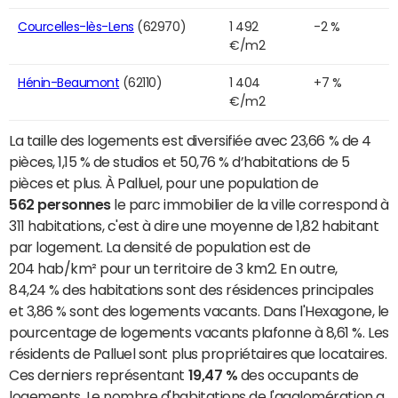
Courcelles-lès-Lens
(62970)
1 492
-2 %
€/m2
Hénin-Beaumont
(62110)
1 404
+7 %
€/m2
La taille des logements est diversifiée avec 23,66 % de 4
pièces, 1,15 % de studios et 50,76 % d’habitations de 5
pièces et plus. À Palluel, pour une population de
562 personnes
le parc immobilier de la ville correspond à
311 habitations, c'est à dire une moyenne de 1,82 habitant
par logement. La densité de population est de
204 hab/km² pour un territoire de 3 km2. En outre,
84,24 % des habitations sont des résidences principales
et 3,86 % sont des logements vacants. Dans l'Hexagone, le
pourcentage de logements vacants plafonne à 8,61 %. Les
résidents de Palluel sont plus propriétaires que locataires.
Ces derniers représentant
19,47 %
des occupants de
logements. Le nombre d'habitations de l'agglomération a