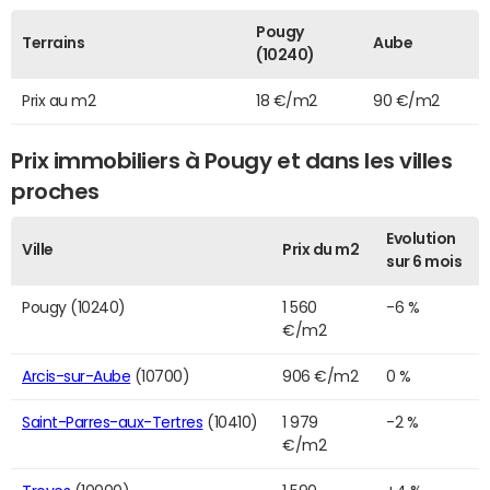
Pougy
Terrains
Aube
(10240)
Prix au m2
18 €/m2
90 €/m2
Prix immobiliers à Pougy et dans les villes
proches
Evolution
Ville
Prix du m2
sur 6 mois
Pougy (10240)
1 560
-6 %
€/m2
Arcis-sur-Aube
(10700)
906 €/m2
0 %
Saint-Parres-aux-Tertres
(10410)
1 979
-2 %
€/m2