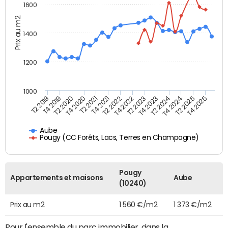
1600
Prix au m2
1400
1200
1000
T4 2021
T2 2025
T2 2021
T4 2024
T4 2020
T2 2024
T2 2020
T4 2023
T4 2019
T2 2023
T2 2019
T4 2022
T2 2022
T4 2025
Aube
Pougy (CC Forêts, Lacs, Terres en Champagne)
Pougy
Appartements et maisons
Aube
(10240)
Prix au m2
1 560 €/m2
1 373 €/m2
Pour l'ensemble du parc immobilier, dans la