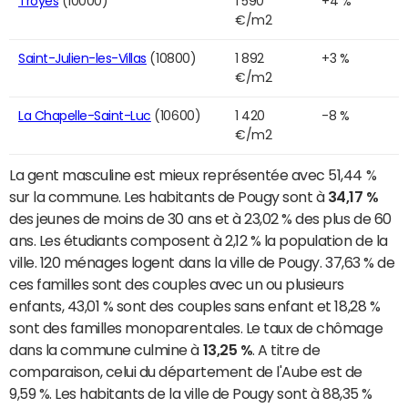
Troyes
(10000)
1 590
+4 %
€/m2
Saint-Julien-les-Villas
(10800)
1 892
+3 %
€/m2
La Chapelle-Saint-Luc
(10600)
1 420
-8 %
€/m2
La gent masculine est mieux représentée avec 51,44 %
sur la commune. Les habitants de Pougy sont à
34,17 %
des jeunes de moins de 30 ans et à 23,02 % des plus de 60
ans. Les étudiants composent à 2,12 % la population de la
ville. 120 ménages logent dans la ville de Pougy. 37,63 % de
ces familles sont des couples avec un ou plusieurs
enfants, 43,01 % sont des couples sans enfant et 18,28 %
sont des familles monoparentales. Le taux de chômage
dans la commune culmine à
13,25 %
. A titre de
comparaison, celui du département de l'Aube est de
9,59 %. Les habitants de la ville de Pougy sont à 88,35 %