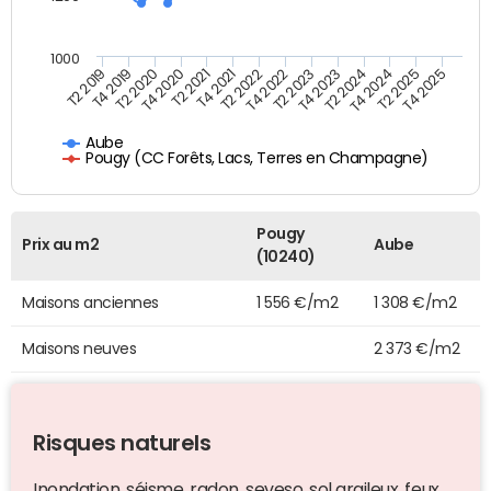
1000
T4 2021
T2 2025
T2 2021
T4 2024
T4 2020
T2 2024
T2 2020
T4 2023
T4 2019
T2 2023
T2 2019
T4 2022
T2 2022
T4 2025
Aube
Pougy (CC Forêts, Lacs, Terres en Champagne)
Pougy
Prix au m2
Aube
(10240)
Maisons anciennes
1 556 €/m2
1 308 €/m2
Maisons neuves
2 373 €/m2
Risques naturels
Inondation, séisme, radon, seveso, sol argileux, feux