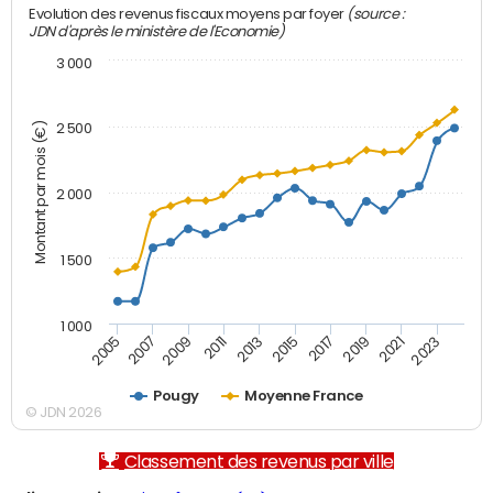
(source :
Evolution des revenus fiscaux moyens par foyer
JDN d'après le ministère de l'Economie)
3 000
Montant par mois (€)
2 500
2 000
1 500
1 000
2007
2017
2009
2019
2011
2021
2013
2023
2005
2015
Pougy
Moyenne France
© JDN 2026
Classement des revenus par ville