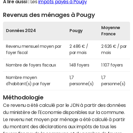
A lire aussi :
Les
impôts payés à Pougy
Revenus des ménages à Pougy
Moyenne
Données 2024
Pougy
France
Revenu mensuel moyen par
2 486 € /
2 626 € / par
foyer fiscal
par mois
mois
Nombre de foyers fiscaux
148 foyers
1 107 foyers
Nombre moyen
1,7
1,7
d'habitant(s) par foyer
personne(s)
personne(s)
Méthodologie
Ce revenu a été calculé par le JDN à partir des données
du ministère de l'Economie disponibles sur la commune.
Le revenu net moyen par ménage a été calculé à partir
du montant des déclarations aux impôts de tous les