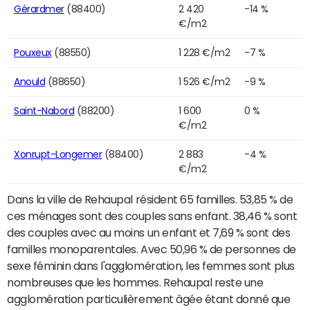
Gérardmer
(88400)
2 420
-14 %
€/m2
Pouxeux
(88550)
1 228 €/m2
-7 %
Anould
(88650)
1 526 €/m2
-9 %
Saint-Nabord
(88200)
1 600
0 %
€/m2
Xonrupt-Longemer
(88400)
2 883
-4 %
€/m2
Dans la ville de Rehaupal résident 65 familles. 53,85 % de
ces ménages sont des couples sans enfant. 38,46 % sont
des couples avec au moins un enfant et 7,69 % sont des
familles monoparentales. Avec 50,96 % de personnes de
sexe féminin dans l'agglomération, les femmes sont plus
nombreuses que les hommes. Rehaupal reste une
agglomération particulièrement âgée étant donné que