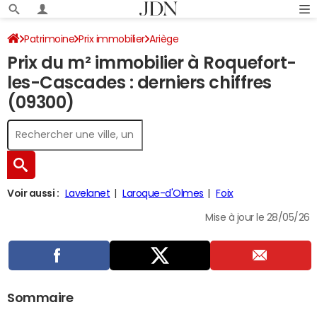
Patrimoine
Prix immobilier
Ariège
Prix du m² immobilier à Roquefort-
Roquefort-les-Cascades
les-Cascades : derniers chiffres
(09300)
Voir aussi :
Lavelanet
Laroque-d'Olmes
Foix
Mise à jour le 28/05/26
Sommaire