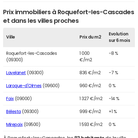
Prix immobiliers à Roquefort-les-Cascades
et dans les villes proches
Evolution
Ville
Prix du m2
sur 6 mois
Roquefort-les-Cascades
1 000
-8 %
(09300)
€/m2
Lavelanet
(09300)
836 €/m2
-7 %
Laroque-d'Olmes
(09600)
960 €/m2
0 %
Foix
(09000)
1 327 €/m2
-14 %
Bélesta
(09300)
999 €/m2
+1 %
Mirepoix
(09500)
1 593 €/m2
0 %