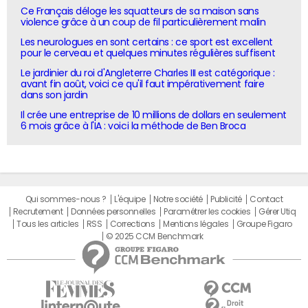
Ce Français déloge les squatteurs de sa maison sans
violence grâce à un coup de fil particulièrement malin
Les neurologues en sont certains : ce sport est excellent
pour le cerveau et quelques minutes régulières suffisent
Le jardinier du roi d'Angleterre Charles III est catégorique :
avant fin août, voici ce qu'il faut impérativement faire
dans son jardin
Il crée une entreprise de 10 millions de dollars en seulement
6 mois grâce à l'IA : voici la méthode de Ben Broca
Qui sommes-nous ?
L'équipe
Notre société
Publicité
Contact
Recrutement
Données personnelles
Paramétrer les cookies
Gérer Utiq
Tous les articles
RSS
Corrections
Mentions légales
Groupe Figaro
© 2025 CCM Benchmark