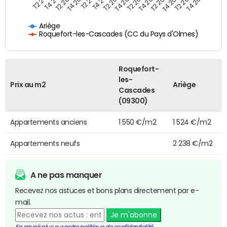
T4 2021
T2 2025
T2 2019
T4 2022
T2 2020
T4 2023
T2 2021
T4 2024
T2 2022
T4 2025
T4 2019
T2 2023
T4 2020
T2 2024
Ariège
Roquefort-les-Cascades (CC du Pays d'Olmes)
Roquefort-
les-
Prix au m2
Ariège
Cascades
(09300)
Appartements anciens
1 550 €/m2
1 524 €/m2
Appartements neufs
2 238 €/m2
A ne pas manquer
Recevez nos astuces et bons plans directement par e-
mail.
Je m'abonne
En savoir plus sur notre politique de confidentialité