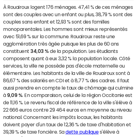
À Rouairoux logent 176 ménages. 47,41 % de ces ménages
sont des couples avec un enfant ou plus, 38,79 % sont des
couples sans enfant et 12,93 % sont des familles
monoparentales. Les hommes sont mieux représentés
avec 51,69 % sur la commune. Rouairoux reste une
agglomération très âgée puisque les plus de 60 ans
constituent
34,03 %
de la population. Les étudiants
composent quant à eux 3,32 % la population locale. Côté
services, la ville ne possède pas d'école maternelle ou
élémentaire. Les habitants de la ville de Rouairoux sont à
86,67 % des salariés en CDI et à 8,77 % des cadres. Il faut
aussi prendre en compte le taux de chômage qui culmine
à
9,09 %
. En comparaison, celui de la région Occitanie est
de 11,16 %. Le revenu fiscal de référence de la ville s'élève à
22 666 euros contre 29 464 euros en moyenne au niveau
national. Concernant les impôts locaux, les habitants
doivent payer d'un taux de 12,36 % de taxe d'habitation et
39,39 % de taxe foncière. Sa
dette publique
s'élève à