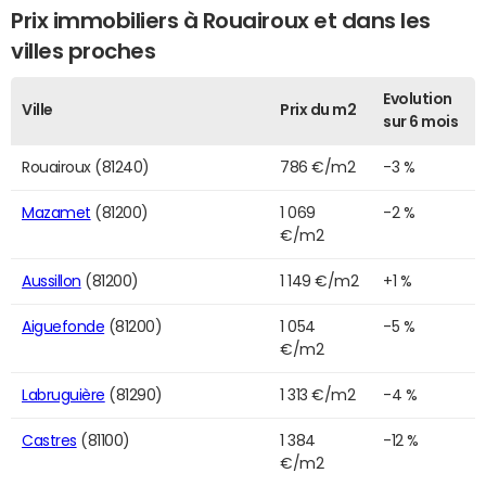
Prix immobiliers à Rouairoux et dans les
villes proches
Evolution
Ville
Prix du m2
sur 6 mois
Rouairoux (81240)
786 €/m2
-3 %
Mazamet
(81200)
1 069
-2 %
€/m2
Aussillon
(81200)
1 149 €/m2
+1 %
Aiguefonde
(81200)
1 054
-5 %
€/m2
Labruguière
(81290)
1 313 €/m2
-4 %
Castres
(81100)
1 384
-12 %
€/m2