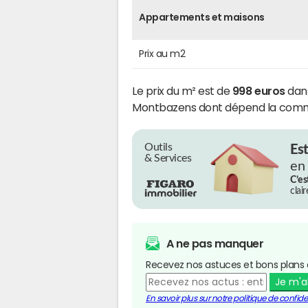
Appartements et maisons
Prix au m2
Le prix du m² est de
998 euros
dan
Montbazens dont dépend la com
Outils
Es
& Services
en
C’es
clai
A ne pas manquer
Recevez nos astuces et bons plans 
Je m'
En savoir plus sur notre politique de confiden