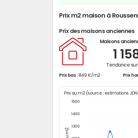
Prix m2 maison à Rousse
Prix des maisons anciennes
Maisons ancien
1 15
Tendance sur 
Prix bas :
849 €/m2
Prix ha
Prix au m2 (source : estimations JD
1500
1400
1300
Prix au m2