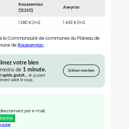
Roussennac
Aveyron
(12220)
1 280 €/m2
1 463 €/m2
s la Communauté de communes du Plateau de
mune de
Roussennac
.
timez votre bien
 moins de
1 minute.
Estimer mon bien
t rapide, gratuit…
et ça peut
rement valoir le coup.
directement par e-mail.
abonne
tialité