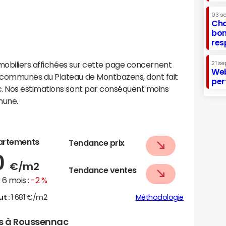
03 s
Cha
bon
res
mobiliers affichées sur cette page concernent
21 se
Web
communes du Plateau de Montbazens, dont fait
per
 Nos estimations sont par conséquent moins
mune.
artements
Tendance prix
0
€/m2
Tendance ventes
6 mois :
-2 %
ut :
1 681 €/m2
Méthodologie
rs à Roussennac