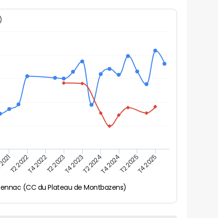
N)
 2021
T2 2025
T4 2022
T4 2023
T4 2024
T2 2022
T4 2025
T2 2023
T2 2024
sennac (CC du Plateau de Montbazens)