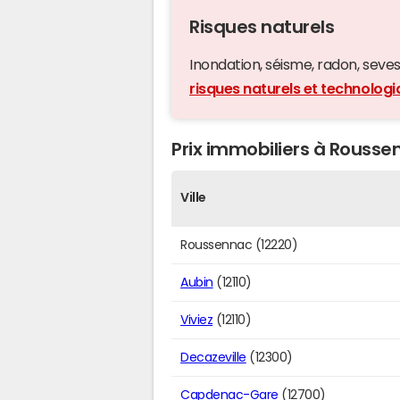
Risques naturels
Inondation, séisme, radon, seveso,
risques naturels et technolog
Prix immobiliers à Roussen
Ville
Roussennac (12220)
Aubin
(12110)
Viviez
(12110)
Decazeville
(12300)
Capdenac-Gare
(12700)