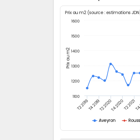
Prix au m2 (source : estimations JD
1600
1500
Prix au m2
1400
1300
1200
1100
T4
T2 2019
T2 2020
T2 2021
T4 2019
T4 2020
Rous
Aveyron