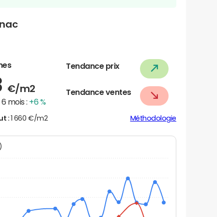
nnac
nes
Tendance prix
8
€/m2
Tendance ventes
6 mois :
+6 %
ut :
1 660 €/m2
Méthodologie
N)