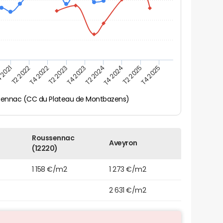
 2021
T2 2025
T4 2023
T2 2022
T4 2025
T2 2024
T4 2022
T4 2024
T2 2023
sennac (CC du Plateau de Montbazens)
Roussennac
Aveyron
(12220)
1 158 €/m2
1 273 €/m2
2 631 €/m2