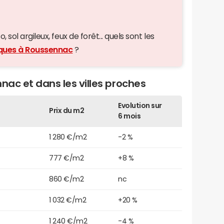
 sol argileux, feux de forêt... quels sont les
iques à Roussennac
?
nac et dans les villes proches
Evolution sur
Prix du m2
6 mois
1 280 €/m2
-2 %
777 €/m2
+8 %
860 €/m2
nc
1 032 €/m2
+20 %
1 240 €/m2
-4 %