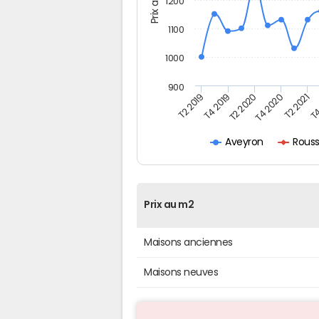
1200
1100
1000
900
T4
T2 2020
T4 2020
T2 2019
T2 2021
T4 2019
Rous
Aveyron
Prix au m2
Maisons anciennes
Maisons neuves