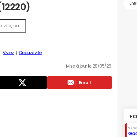
 (12220)
Viviez
Decazeville
Mise à jour le 28/05/26
Email
FO
27 a
Goo