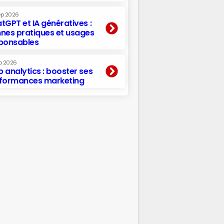
ep 2026
tGPT et IA génératives :
nes pratiques et usages
ponsables
p 2026
 analytics : booster ses
formances marketing