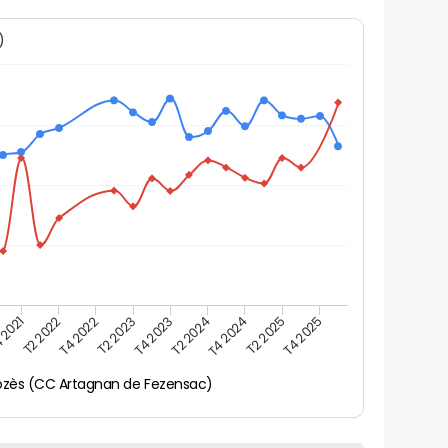
N)
 2021
T2 2025
T4 2023
T2 2022
T4 2025
T2 2024
T4 2022
T4 2024
T2 2023
ozès (CC Artagnan de Fezensac)