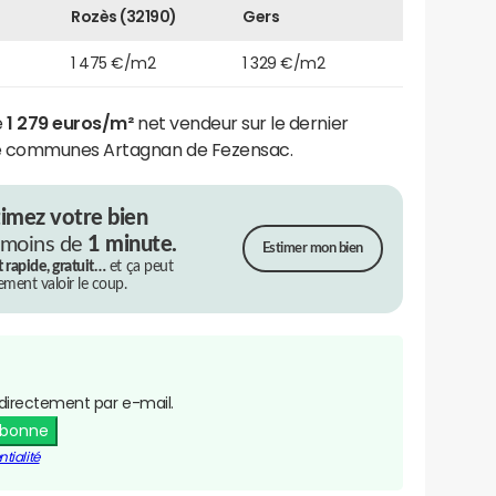
Rozès (32190)
Gers
1 475 €/m2
1 329 €/m2
e
1 279 euros/m²
net vendeur sur le dernier
e communes Artagnan de Fezensac.
timez votre bien
 moins de
1 minute.
Estimer mon bien
t rapide, gratuit…
et ça peut
rement valoir le coup.
directement par e-mail.
abonne
tialité