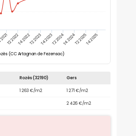
 2021
T2 2025
T4 2023
T2 2022
T4 2025
T2 2024
T4 2022
T4 2024
T2 2023
ozès (CC Artagnan de Fezensac)
Rozès (32190)
Gers
1 263 €/m2
1 271 €/m2
2 426 €/m2