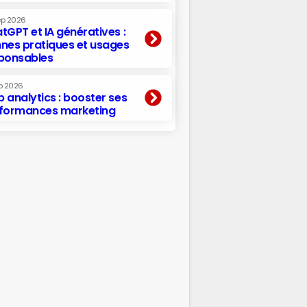
ep 2026
tGPT et IA génératives :
nes pratiques et usages
ponsables
p 2026
 analytics : booster ses
formances marketing