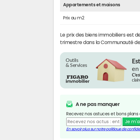
Appartements et maisons
Prix au m2
Le prix des biens immobiliers est d
trimestre dans la Communauté d
Outils
Es
& Services
en
C’es
clai
A ne pas manquer
Recevez nos astuces et bons plans 
Je m'
En savoir plus sur notre politique de confiden