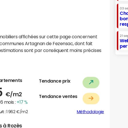
03 s
Cha
bon
res
mobiliers affichées sur cette page concernent
21 se
Web
communes Artagnan de Fezensac, dont fait
per
estimations sont par conséquent moins précises
artements
Tendance prix
5
€/m2
Tendance ventes
6 mois :
+17 %
ut :
1 962 €/m2
Méthodologie
s à Rozès