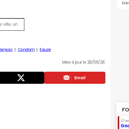
zensac
Condom
Eauze
Mise à jour le 28/05/26
Email
FO
27 a
Goo