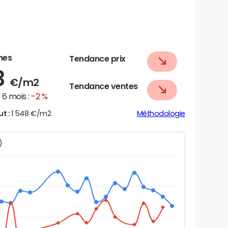
nes
Tendance prix
3
€/m2
Tendance ventes
6 mois :
-2 %
ut :
1 548 €/m2
Méthodologie
N)