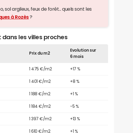
 sol argileux, feux de forêt... quels sont les
iques à Rozès
?
 dans les villes proches
Evolution sur
Prix du m2
6 mois
1 475 €/m2
+17 %
1 401 €/m2
+8 %
1 188 €/m2
+1 %
1 184 €/m2
-5 %
1 397 €/m2
+13 %
1 610 €/m2
+1 %