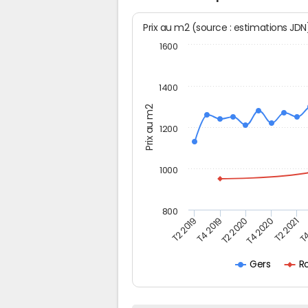
Prix au m2 (source : estimations JD
1600
1400
Prix au m2
1200
1000
800
T4
T2 2020
T4 2020
T2 2019
T2 2021
T4 2019
R
Gers