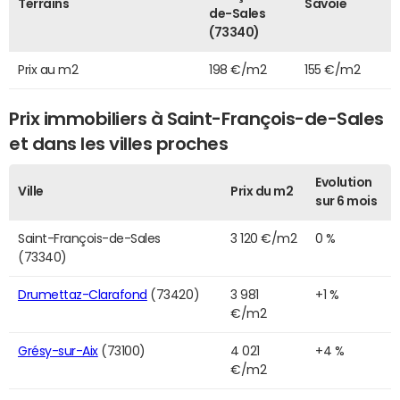
Terrains
Savoie
de-Sales
(73340)
Prix au m2
198 €/m2
155 €/m2
Prix immobiliers à Saint-François-de-Sales
et dans les villes proches
Evolution
Ville
Prix du m2
sur 6 mois
Saint-François-de-Sales
3 120 €/m2
0 %
(73340)
Drumettaz-Clarafond
(73420)
3 981
+1 %
€/m2
Grésy-sur-Aix
(73100)
4 021
+4 %
€/m2