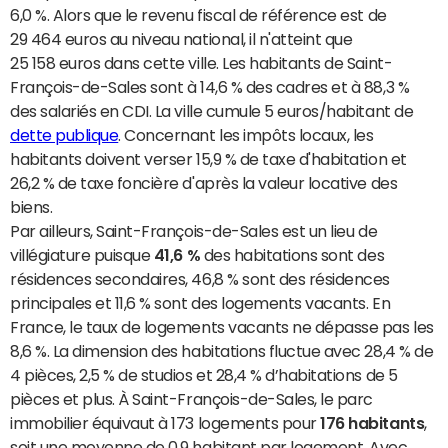
6,0 %. Alors que le revenu fiscal de référence est de
29 464 euros au niveau national, il n'atteint que
25 158 euros dans cette ville. Les habitants de Saint-
François-de-Sales sont à 14,6 % des cadres et à 88,3 %
des salariés en CDI. La ville cumule 5 euros/habitant de
dette publique
. Concernant les impôts locaux, les
habitants doivent verser 15,9 % de taxe d'habitation et
26,2 % de taxe foncière d'après la valeur locative des
biens.
Par ailleurs, Saint-François-de-Sales est un lieu de
villégiature puisque
41,6 %
des habitations sont des
résidences secondaires, 46,8 % sont des résidences
principales et 11,6 % sont des logements vacants. En
France, le taux de logements vacants ne dépasse pas les
8,6 %. La dimension des habitations fluctue avec 28,4 % de
4 pièces, 2,5 % de studios et 28,4 % d’habitations de 5
pièces et plus. À Saint-François-de-Sales, le parc
immobilier équivaut à 173 logements pour
176 habitants
,
soit une moyenne de 0,9 habitant par logement. Avec