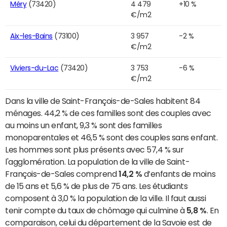
Méry
(73420)
4 479
+10 %
€/m2
Aix-les-Bains
(73100)
3 957
-2 %
€/m2
Viviers-du-Lac
(73420)
3 753
-6 %
€/m2
Dans la ville de Saint-François-de-Sales habitent 84
ménages. 44,2 % de ces familles sont des couples avec
au moins un enfant, 9,3 % sont des familles
monoparentales et 46,5 % sont des couples sans enfant.
Les hommes sont plus présents avec 57,4 % sur
l'agglomération. La population de la ville de Saint-
François-de-Sales comprend
14,2 %
d’enfants de moins
de 15 ans et 5,6 % de plus de 75 ans. Les étudiants
composent à 3,0 % la population de la ville. Il faut aussi
tenir compte du taux de chômage qui culmine à
5,8 %
. En
comparaison, celui du département de la Savoie est de