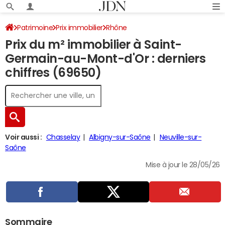
Patrimoine
Prix immobilier
Rhône
Prix du m² immobilier à Saint-
Saint-Germain-au-Mont-d'Or
Germain-au-Mont-d'Or : derniers
chiffres (69650)
Voir aussi :
Chasselay
Albigny-sur-Saône
Neuville-sur-
Saône
Mise à jour le 28/05/26
Sommaire