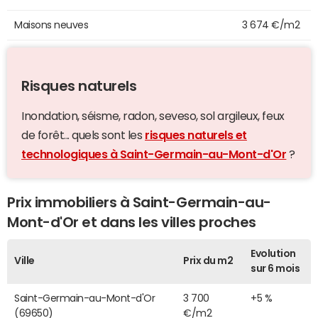
Maisons neuves
3 674 €/m2
Risques naturels
Inondation, séisme, radon, seveso, sol argileux, feux
de forêt... quels sont les
risques naturels et
technologiques à Saint-Germain-au-Mont-d'Or
?
Prix immobiliers à Saint-Germain-au-
Mont-d'Or et dans les villes proches
Evolution
Ville
Prix du m2
sur 6 mois
Saint-Germain-au-Mont-d'Or
3 700
+5 %
(69650)
€/m2