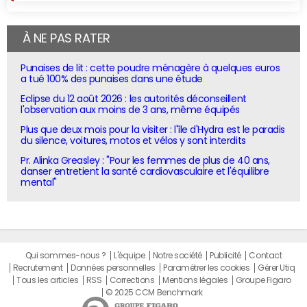
À NE PAS RATER
Punaises de lit : cette poudre ménagère à quelques euros
a tué 100% des punaises dans une étude
Eclipse du 12 août 2026 : les autorités déconseillent
l'observation aux moins de 3 ans, même équipés
Plus que deux mois pour la visiter : l'île d'Hydra est le paradis
du silence, voitures, motos et vélos y sont interdits
Pr. Alinka Greasley : "Pour les femmes de plus de 40 ans,
danser entretient la santé cardiovasculaire et l'équilibre
mental"
Qui sommes-nous ?
L'équipe
Notre société
Publicité
Contact
Recrutement
Données personnelles
Paramétrer les cookies
Gérer Utiq
Tous les articles
RSS
Corrections
Mentions légales
Groupe Figaro
© 2025 CCM Benchmark