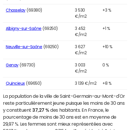
Chasselay
(69380)
3 530
+3 %
€/m2
Albigny-sur-Saône
(69250)
3 452
+1 %
€/m2
Neuville-sur-Saône
(69250)
3 627
+10 %
€/m2
Genay
(69730)
3 003
0 %
€/m2
Quincieux
(69650)
3 139 €/m2
+8 %
La population de la ville de Saint-Germain-au-Mont-d'Or
reste particulièrement jeune puisque les moins de 30 ans
y constituent
37,27 %
des habitants. En France, le
pourcentage de moins de 30 ans est en moyenne de
29,97 %. Les femmes sont mieux représentées avec