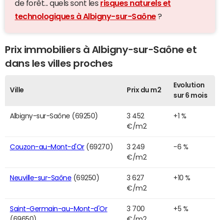
de forêt... quels sont les
risques naturels et
technologiques à Albigny-sur-Saône
?
Prix immobiliers à Albigny-sur-Saône et
dans les villes proches
Evolution
Ville
Prix du m2
sur 6 mois
Albigny-sur-Saône (69250)
3 452
+1 %
€/m2
Couzon-au-Mont-d'Or
(69270)
3 249
-6 %
€/m2
Neuville-sur-Saône
(69250)
3 627
+10 %
€/m2
Saint-Germain-au-Mont-d'Or
3 700
+5 %
(69650)
€/m2