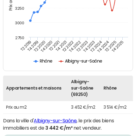
Prix au m2
3250
3000
2750
T4 2021
T2 2025
T2 2021
T4 2024
T4 2020
T2 2024
T2 2020
T4 2023
T4 2019
T2 2023
T2 2019
T4 2022
T2 2022
T4 2025
Rhône
Albigny-sur-Saône
Albigny-
Appartements et maisons
sur-Saône
Rhône
(69250)
Prix au m2
3 452 €/m2
3 514 €/m2
Dans la ville d'
Albigny-sur-Saône
, le prix des biens
immobiliers est de
3 442 €/m²
net vendeur.