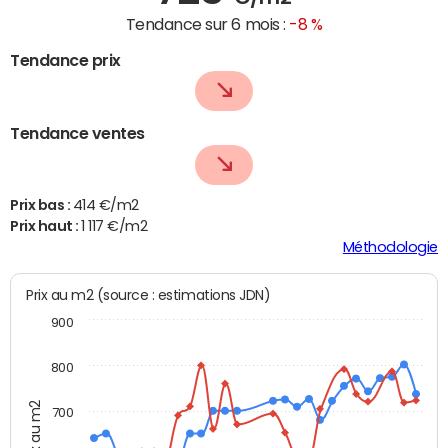
Tendance sur 6 mois :
-8 %
Tendance prix
Tendance ventes
Prix bas :
414 €/m2
Prix haut :
1 117 €/m2
Méthodologie
Prix au m2 (source : estimations JDN)
900
800
Prix au m2
700