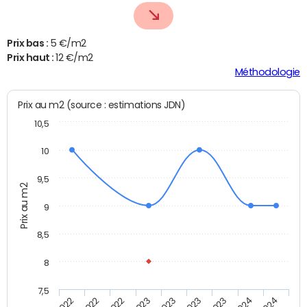
Prix bas :
5 €/m2
Prix haut :
12 €/m2
Méthodologie
Prix au m2 (source : estimations JDN)
10,5
10
9,5
Prix au m2
9
8,5
8
7,5