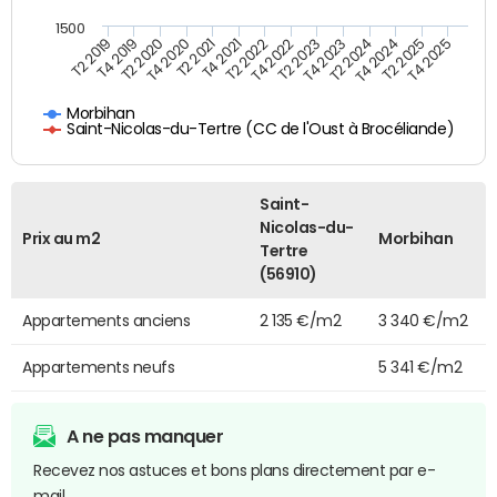
1500
T4 2021
T2 2025
T2 2019
T4 2022
T2 2020
T4 2023
T2 2021
T4 2024
T2 2022
T4 2025
T4 2019
T2 2023
T4 2020
T2 2024
Morbihan
Saint-Nicolas-du-Tertre (CC de l'Oust à Brocéliande)
Saint-
Nicolas-du-
Prix au m2
Morbihan
Tertre
(56910)
Appartements anciens
2 135 €/m2
3 340 €/m2
Appartements neufs
5 341 €/m2
A ne pas manquer
Recevez nos astuces et bons plans directement par e-
mail.