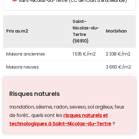
Saint-Nicolas-du-Tertre (CC de l'Oust à Brocéliande)
Saint-
Nicolas-du-
Prix au m2
Morbihan
Tertre
(56910)
Maisons anciennes
1 535 €/m2
2 338 €/m2
Maisons neuves
3 660 €/m2
Risques naturels
Inondation, séisme, radon, seveso, sol argileux, feux
de forêt... quels sont les
risques naturels et
technologiques à Saint-Nicolas-du-Tertre
?