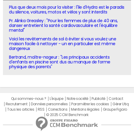
Plus que deux mois pour la visiter : l'île d'Hydra est le paradis
du silence, voitures, motos et vélos y sont interdits
Pr. Alinka Greasley : "Pour les femmes de plus de 40 ans,
danser entretient la santé cardiovasculaire et l'équilibre
mental"
Voici les revêtements de sol à éviter si vous voulez une
maison facile à nettoyer - un en particulier est même
dangereux
Bertrand, maître-nageur : "Les principaux accidents
d'enfants en piscine sont dus au manque de forme
physique des parents"
Qui sommes-nous ?
L'équipe
Notre société
Publicité
Contact
Recrutement
Données personnelles
Paramétrer les cookies
Gérer Utiq
Tous les articles
RSS
Corrections
Mentions légales
Groupe Figaro
© 2025 CCM Benchmark