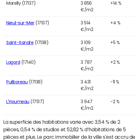
Marsilly (17137)
3 856
+14 %
€/m2
Nieul-sur-Mer
(17137)
3 514
+4 %
€/m2
Saint-Xandre
(17138)
3 109
+5 %
€/m2
Lagord
(17140)
3 787
+2 %
€/m2
Puilboreau
(17138)
3 431
-11 %
€/m2
L'Houmeau
(17137)
3 947
-2 %
€/m2
La superficie des habitations varie avec 3,54 % de 2
pièces, 0,54 % de studios et 52,82 % d’habitations de 5
pièces et plus. Le parc immobilier de la ville s'est accru de