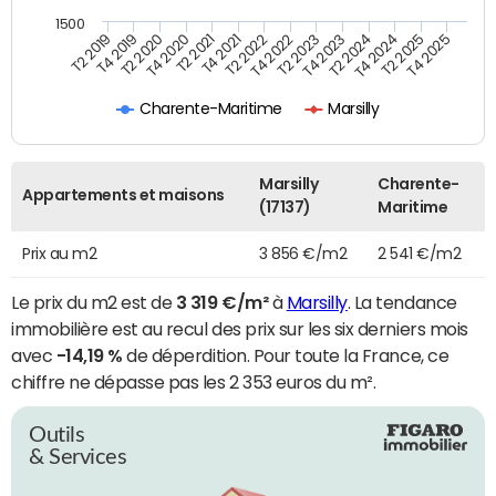
1500
T4 2021
T2 2025
T2 2019
T4 2022
T2 2020
T4 2023
T2 2021
T4 2024
T2 2022
T4 2025
T4 2019
T2 2023
T4 2020
T2 2024
Charente-Maritime
Marsilly
Marsilly
Charente-
Appartements et maisons
(17137)
Maritime
Prix au m2
3 856 €/m2
2 541 €/m2
Le prix du m2 est de
3 319 €/m²
à
Marsilly
. La tendance
immobilière est au recul des prix sur les six derniers mois
avec
-14,19 %
de déperdition. Pour toute la France, ce
chiffre ne dépasse pas les 2 353 euros du m².
Outils
& Services