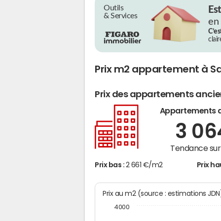
Outils
Es
& Services
en
C’es
clai
Prix m2 appartement à Sa
Prix des appartements anci
Appartements 
3 0
Tendance sur 
Prix bas :
2 661 €/m2
Prix ha
Prix au m2 (source : estimations JD
4000