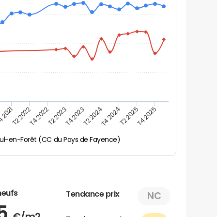
 2021
T2 2022
T4 2022
T2 2023
T4 2023
T2 2024
T4 2024
T2 2025
T4 2025
ul-en-Forêt (CC du Pays de Fayence)
neufs
Tendance prix
NC
65
€/m2