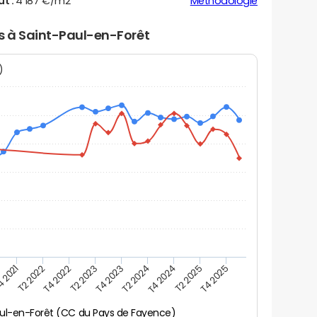
ut :
4 187 €/m2
Méthodologie
rs à Saint-Paul-en-Forêt
N)
 2021
T2 2022
T4 2022
T2 2023
T4 2023
T2 2024
T4 2024
T2 2025
T4 2025
ul-en-Forêt (CC du Pays de Fayence)