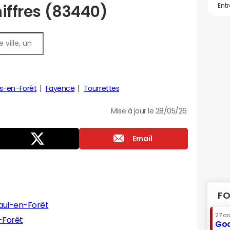
hiffres (83440)
s-en-Forêt
Fayence
Tourrettes
Mise à jour le 28/05/26
Email
FO
aul-en-Forêt
27 a
-Forêt
Goo