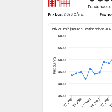
Tendance sur
Prix bas :
3 636 €/m2
Prix ha
Prix au m2 (source : estimations JD
6000
5500
Prix au m2
5000
4500
4000
3500
T2 2019
T4 2019
T2 2020
T4 2020
T2 2021
T4