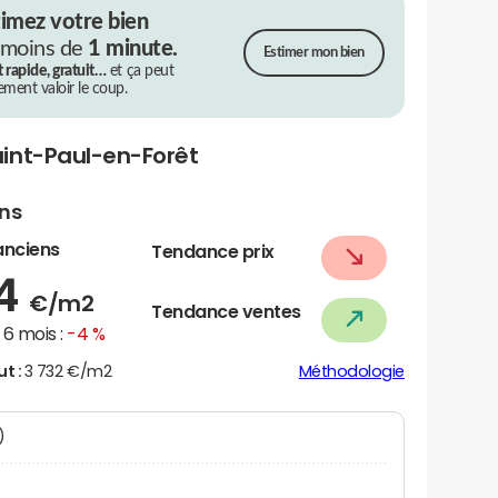
timez votre bien
 moins de
1 minute.
Estimer mon bien
t rapide, gratuit…
et ça peut
rement valoir le coup.
int-Paul-en-Forêt
ens
anciens
Tendance prix
64
€/m2
Tendance ventes
6 mois :
-4 %
ut :
3 732 €/m2
Méthodologie
N)