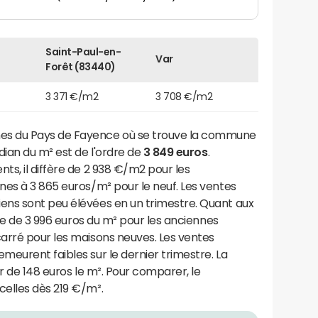
Saint-Paul-en-
Var
Forêt (83440)
3 371 €/m2
3 708 €/m2
 du Pays de Fayence où se trouve la commune
dian du m² est de l'ordre de
3 849 euros
.
s, il diffère de 2 938 €/m2 pour les
nes à 3 865 euros/m² pour le neuf. Les ventes
ens sont peu élévées en un trimestre. Quant aux
sse de 3 996 euros du m² pour les anciennes
arré pour les maisons neuves. Les ventes
eurent faibles sur le dernier trimestre. La
ir de 148 euros le m². Pour comparer, le
elles dès 219 €/m².