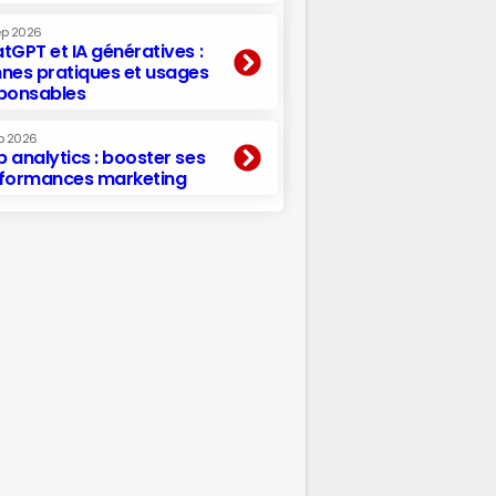
ep 2026
tGPT et IA génératives :
nes pratiques et usages
ponsables
p 2026
 analytics : booster ses
formances marketing