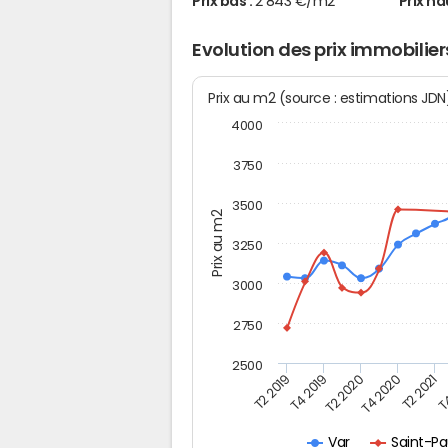
Prix bas :
2 843 €/m2
Prix ha
Evolution des prix immobilie
Prix au m2 (source : estimations JD
4000
3750
3500
Prix au m2
3250
3000
2750
2500
T2 2019
T4 2019
T2 2020
T4 2020
T2 2021
T4
Saint-Pa
Var