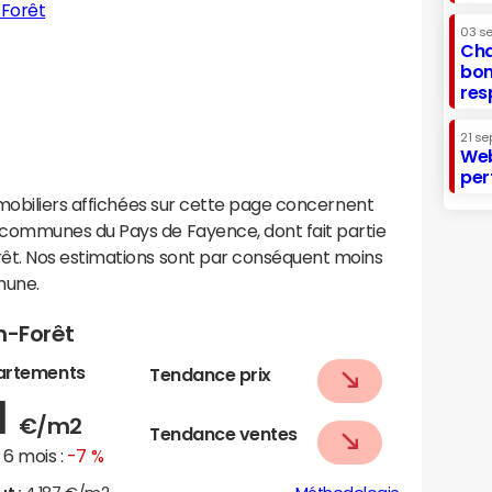
-Forêt
03 s
Cha
bon
res
21 se
Web
per
mobiliers affichées sur cette page concernent
ommunes du Pays de Fayence, dont fait partie
t. Nos estimations sont par conséquent moins
mune.
n-Forêt
artements
Tendance prix
1
€/m2
Tendance ventes
6 mois :
-7 %