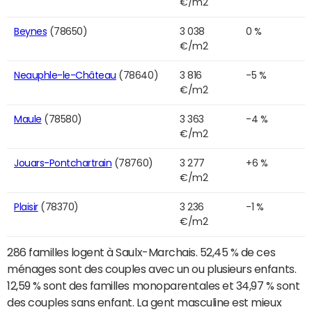
€/m2
Beynes
(78650)
3 038
0 %
€/m2
Neauphle-le-Château
(78640)
3 816
-5 %
€/m2
Maule
(78580)
3 363
-4 %
€/m2
Jouars-Pontchartrain
(78760)
3 277
+6 %
€/m2
Plaisir
(78370)
3 236
-1 %
€/m2
286 familles logent à Saulx-Marchais. 52,45 % de ces
ménages sont des couples avec un ou plusieurs enfants.
12,59 % sont des familles monoparentales et 34,97 % sont
des couples sans enfant. La gent masculine est mieux