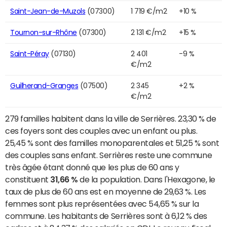
Saint-Jean-de-Muzols
(07300)
1 719 €/m2
+10 %
Tournon-sur-Rhône
(07300)
2 131 €/m2
+15 %
Saint-Péray
(07130)
2 401
-9 %
€/m2
Guilherand-Granges
(07500)
2 345
+2 %
€/m2
279 familles habitent dans la ville de Serrières. 23,30 % de
ces foyers sont des couples avec un enfant ou plus.
25,45 % sont des familles monoparentales et 51,25 % sont
des couples sans enfant. Serrières reste une commune
très âgée étant donné que les plus de 60 ans y
constituent
31,66 %
de la population. Dans l'Hexagone, le
taux de plus de 60 ans est en moyenne de 29,63 %. Les
femmes sont plus représentées avec 54,65 % sur la
commune. Les habitants de Serrières sont à 6,12 % des