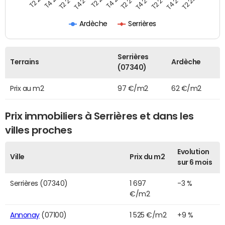
T2 2024
T4 2020
T4 2022
T4 2023
Ardèche
Serrières
Serrières
Terrains
Ardèche
(07340)
Prix au m2
97 €/m2
62 €/m2
Prix immobiliers à Serrières et dans les
villes proches
Evolution
Ville
Prix du m2
sur 6 mois
Serrières (07340)
1 697
-3 %
€/m2
Annonay
(07100)
1 525 €/m2
+9 %