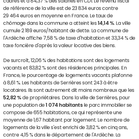
cadres et à 84,37 % des salariés en CDI. Le revenu fiscal
de référence de la ville est de 23 834 euros contre
29 464 euros en moyenne en France. Le taux de
chômage dans la commune a atteint les
14,14 %
. La ville
cumule 2 189 euros/habitant de dette. La commune de
l'Ardèche affiche 7,58 % de taxe d'habitation et 33,34 % de
taxe foncière d'après la valeur locative des biens.
De surcroît, 12,06 % des habitations sont des logements
vacants et 83,82 % sont des résidences principales. En
France, le pourcentage de logements vacants plafonne
à 8,61 %. Les habitants de Serrières sont 243 à être
locataires. Ils sont autrement dit moins nombreux que les
52,82 %
de propriétaires. Dans la ville de Serrières, pour
une population de
1 074 habitants
le parc immobilier se
compose de 655 habitations, ce qui représente une
moyenne de 1,67 habitant par logement. Le nombre de
logements de la ville s'est enrichi de 3,82 % en cinq ans,
contre 4,15 % dans le département de l'Ardèche. La