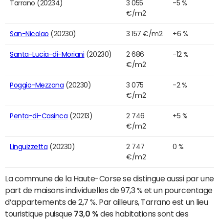
Tarrano (20234)
3 055
-5 %
€/m2
San-Nicolao
(20230)
3 157 €/m2
+6 %
Santa-Lucia-di-Moriani
(20230)
2 686
-12 %
€/m2
Poggio-Mezzana
(20230)
3 075
-2 %
€/m2
Penta-di-Casinca
(20213)
2 746
+5 %
€/m2
Linguizzetta
(20230)
2 747
0 %
€/m2
La commune de la Haute-Corse se distingue aussi par une
part de maisons individuelles de 97,3 % et un pourcentage
d’appartements de 2,7 %. Par ailleurs, Tarrano est un lieu
touristique puisque
73,0 %
des habitations sont des