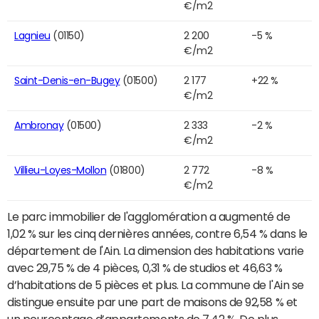
€/m2
Lagnieu
(01150)
2 200
-5 %
€/m2
Saint-Denis-en-Bugey
(01500)
2 177
+22 %
€/m2
Ambronay
(01500)
2 333
-2 %
€/m2
Villieu-Loyes-Mollon
(01800)
2 772
-8 %
€/m2
Le parc immobilier de l'agglomération a augmenté de
1,02 % sur les cinq dernières années, contre 6,54 % dans le
département de l'Ain. La dimension des habitations varie
avec 29,75 % de 4 pièces, 0,31 % de studios et 46,63 %
d’habitations de 5 pièces et plus. La commune de l'Ain se
distingue ensuite par une part de maisons de 92,58 % et