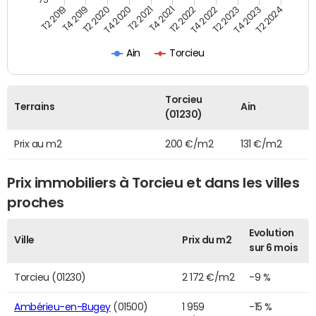
T2 2022
T2 2023
T2 2024
T4 2019
T4 2020
T4 2021
T4 2022
T4 2023
T2 2019
T2 2020
T2 2021
Ain
Torcieu
Torcieu
Terrains
Ain
(01230)
Prix au m2
200 €/m2
131 €/m2
Prix immobiliers à Torcieu et dans les villes
proches
Evolution
Ville
Prix du m2
sur 6 mois
Torcieu (01230)
2 172 €/m2
-9 %
Ambérieu-en-Bugey
(01500)
1 959
-15 %