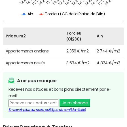
T2 2025
T2 2020
T4 2023
T2 2022
T4 2025
T4 2020
T2 2024
T4 2022
T4 2024
T2 2023
Torcieu (CC de la Plaine de l'Ain)
Ain
Torcieu
Prix au m2
Ain
(01230)
Appartements anciens
2 356 €/m2
2 744 €/m2
Appartements neufs
3 674 €/m2
4 824 €/m2
A ne pas manquer
Recevez nos astuces et bons plans directement par e-
mail.
Je m'abonne
En savoir plus sur notre politique de confidentialité