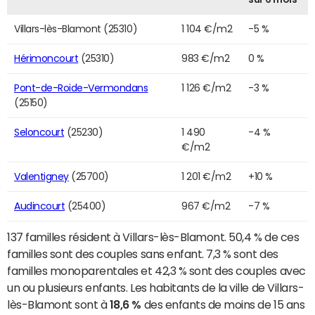
Villars-lès-Blamont (25310)
1 104 €/m2
-5 %
Hérimoncourt
(25310)
983 €/m2
0 %
Pont-de-Roide-Vermondans
1 126 €/m2
-3 %
(25150)
Seloncourt
(25230)
1 490
-4 %
€/m2
Valentigney
(25700)
1 201 €/m2
+10 %
Audincourt
(25400)
967 €/m2
-7 %
137 familles résident à Villars-lès-Blamont. 50,4 % de ces
familles sont des couples sans enfant. 7,3 % sont des
familles monoparentales et 42,3 % sont des couples avec
un ou plusieurs enfants. Les habitants de la ville de Villars-
lès-Blamont sont à
18,6 %
des enfants de moins de 15 ans