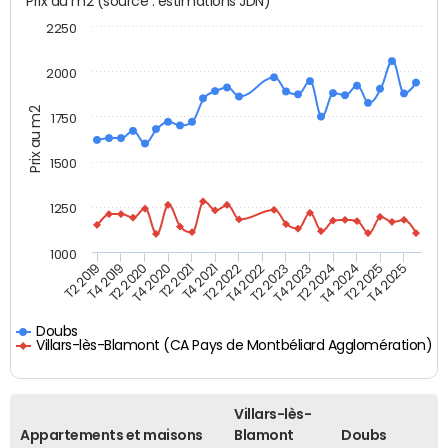
Prix au m2 (source : estimations JDN)
2250
2000
Prix au m2
1750
1500
1250
1000
T4 2021
T2 2025
T2 2019
T4 2022
T2 2020
T4 2023
T2 2021
T4 2024
T2 2022
T4 2025
T4 2019
T2 2023
T4 2020
T2 2024
Doubs
Villars-lès-Blamont (CA Pays de Montbéliard Agglomération)
Villars-lès-
Appartements et maisons
Blamont
Doubs