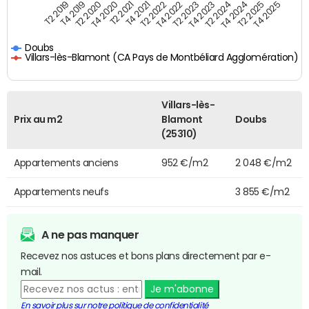
T4 2021
T2 2025
T2 2019
T4 2022
T2 2020
T4 2023
T2 2021
T4 2024
T2 2022
T4 2025
T4 2019
T2 2023
T4 2020
T2 2024
Doubs
Villars-lès-Blamont (CA Pays de Montbéliard Agglomération)
Villars-lès-
Prix au m2
Blamont
Doubs
(25310)
Appartements anciens
952 €/m2
2 048 €/m2
Appartements neufs
3 855 €/m2
A ne pas manquer
Recevez nos astuces et bons plans directement par e-
mail.
Je m'abonne
En savoir plus sur notre politique de confidentialité