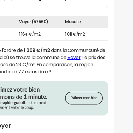
Voyer (57560)
Moselle
1 164 €/m2
1 811 €/m2
e l'ordre de
1 209 €/m2
dans la Communauté de
d où se trouve la commune de
Voyer
. Le prix des
 base de 23 €/m². En comparaison, la région
artir de 77 euros du m².
timez votre bien
 moins de
1 minute.
Estimer mon bien
t rapide, gratuit…
et ça peut
rement valoir le coup.
oyer