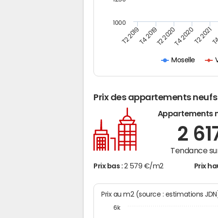
1000
T4
T2 2020
T4 2020
T2 2019
T2 2021
T4 2019
Moselle
Prix des appartements neufs
Appartements 
2 61
Tendance sur
Prix bas :
2 579 €/m2
Prix ha
Prix au m2 (source : estimations JD
6k