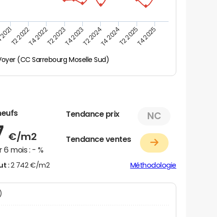
 2021
T2 2025
T4 2023
T2 2022
T4 2025
T2 2024
T4 2022
T4 2024
T2 2023
Voyer (CC Sarrebourg Moselle Sud)
neufs
Tendance prix
NC
7
€/m2
Tendance ventes
 6 mois :
- %
ut :
2 742 €/m2
Méthodologie
N)