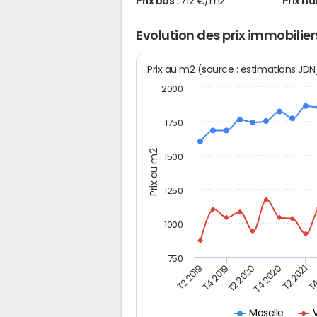
Prix bas :
712 €/m2
Prix ha
Evolution des prix immobilier
Prix au m2 (source : estimations JD
2000
1750
Prix au m2
1500
1250
1000
750
T4
T2 2020
T4 2020
T2 2019
T2 2021
T4 2019
Moselle