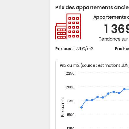
Prix des appartements anci
Appartements 
1 36
Tendance sur 
Prix bas :
1 221 €/m2
Prix ha
Prix au m2 (source : estimations JD
2250
2000
Prix au m2
1750
1500
1250