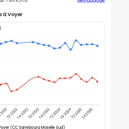
ut :
1 515 €/m2
Méthodologie
s à Voyer
N)
 2021
T2 2025
T4 2023
T2 2022
T4 2025
T2 2024
T4 2022
T4 2024
T2 2023
Voyer (CC Sarrebourg Moselle Sud)