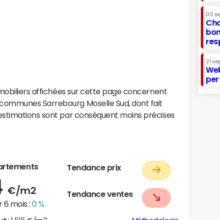
03 s
Cha
bon
res
21 se
Web
per
mobiliers affichées sur cette page concernent
communes Sarrebourg Moselle Sud, dont fait
estimations sont par conséquent moins précises
artements
Tendance prix
4
€/m2
Tendance ventes
 6 mois :
0 %