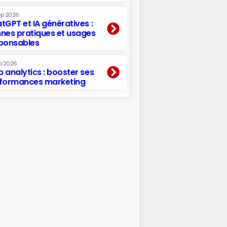
ep 2026
tGPT et IA génératives :
nes pratiques et usages
ponsables
p 2026
 analytics : booster ses
formances marketing