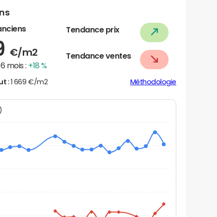
ens
anciens
Tendance prix
9
€/m2
Tendance ventes
6 mois :
+18 %
ut :
1 669 €/m2
Méthodologie
N)