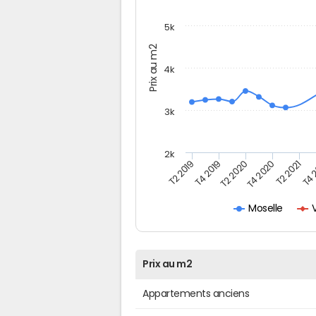
5k
Prix au m2
4k
3k
2k
T4 
T2 2019
T2 2020
T2 2021
T4 2019
T4 2020
Moselle
Prix au m2
Appartements anciens