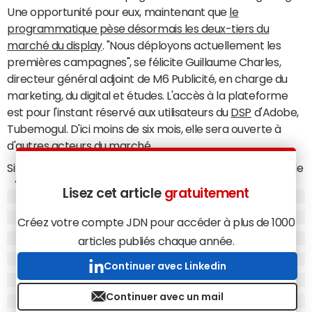
Une opportunité pour eux, maintenant que
le
programmatique pèse désormais les deux-tiers du
marché du display
. "Nous déployons actuellement les
premières campagnes", se félicite Guillaume Charles,
directeur général adjoint de M6 Publicité, en charge du
marketing, du digital et études. L'accès à la plateforme
est pour l'instant réservé aux utilisateurs du
DSP
d'Adobe,
Tubemogul. D'ici moins de six mois, elle sera ouverte à
d'autres acteurs du marché.
Si elle témoigne d'une prise de conscience, cette nouvelle
offre reste marginale pour des groupes dont l'activité
Lisez cet article
gratuitement
Web pèse seulement entre 10 et 15% du chiffre d'affaires.
Car c'est du côté du flux TV linéaire, un marché de près de
Créez votre compte JDN pour accéder à plus de 1000
3 milliards d'euros en France, que se dessinent les plus
articles publiés chaque année.
grosses opportunités business en matière de publicité
Continuer avec Linkedin
segmentée. "C'est l'occasion de réunir le meilleur des
deux mondes : la puissance de la TV avec le ciblage du
Continuer avec un mail
digital", résume Thomas Luisetti, directeur produits,