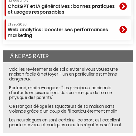
03 sep 2026
plus fines, les chaînes pourraient en effet abaisser le
ChatGPT et IA génératives : bonnes pratiques
et usages responsables
ticket d'entrée de la pub TV", avance Laurent Bliaut, DGA
Marketing de TF1 Publicité. Cela leur permettrait
21 sep 2026
d'accueillir tous les annonceurs qui n'ont pour l'instant pas
Web analytics : booster ses performances
les moyens de s'offrir un spot. Elles pourraient également
marketing
optimiser les revenus générés par chaque fenêtre
publicitaire alors qu'en TV un
annonceur
ne paie que pour
À NE PAS RATER
la part des contacts exposés qui appartiennent à sa
cible.
Voici les revêtements de sol à éviter si vous voulez une
Les chaînes préparent déjà le terrain, à l'image de France
maison facile à nettoyer - un en particulier est même
dangereux
Télévisions qui a testé entre janvier et juin 2018, sous le
contrôle du CSA, la diffusion de spots pubs ciblés auprès
Bertrand, maître-nageur : "Les principaux accidents
d'enfants en piscine sont dus au manque de forme
des téléspectateurs de France 2 et France 4, au Mans et
physique des parents"
à Bordeaux. Trois annonceurs, Sofinco, PSA et Thelem, et
Ce Français déloge les squatteurs de sa maison sans
une cinquantaine de spots étaient concernés par cette
violence grâce à un coup de fil particulièrement malin
expérimentation dont "la priorité était de valider la
Les neurologues en sont certains : ce sport est excellent
faisabilité technique d'un décrochage au niveau des villes",
pour le cerveau et quelques minutes régulières suffisent
précise Thomas Luisetti.