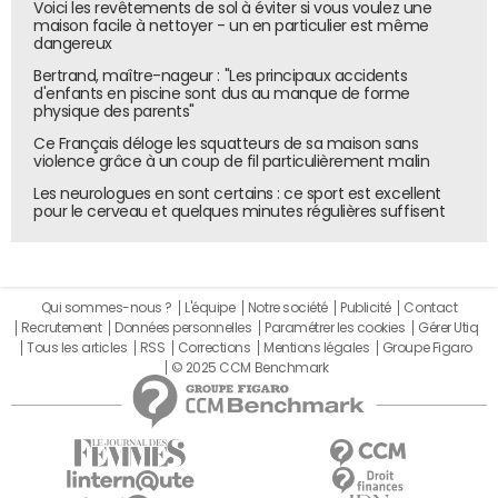
Voici les revêtements de sol à éviter si vous voulez une
possibilité pour nous de nous servir de l'ensemble de leurs
maison facile à nettoyer - un en particulier est même
canaux de distribution et marketing. Nous avons
dangereux
également fait l'objet de communications en points de
Bertrand, maître-nageur : "Les principaux accidents
vente ou dans les publicités télévisées de nos partenaires.
d'enfants en piscine sont dus au manque de forme
physique des parents"
Les bundles avec notre propre offre mobile ou nos
Ce Français déloge les squatteurs de sa maison sans
propres ventes d'équipements se caractérisent
violence grâce à un coup de fil particulièrement malin
généralement par de très bonnes valeurs de durée de
Les neurologues en sont certains : ce sport est excellent
vie, de plus de 24 mois. Avec plus de 712 000 abonnés
pour le cerveau et quelques minutes régulières suffisent
numériques, BILDplus possède aujourd'hui la plus grande
base d'abonnés sur le marché germanophone de
l'information.
Qui sommes-nous ?
L'équipe
Notre société
Publicité
Contact
"Grâce aux offres groupées, la proportion de lecteurs
Recrutement
Données personnelles
Paramétrer les cookies
Gérer Utiq
du print passés au digital a augmenté de 14%."
Tous les articles
RSS
Corrections
Mentions légales
Groupe Figaro
© 2025 CCM Benchmark
F.S.
Les bundles nous servent à convertir les lecteurs de la
version imprimée de Welt au digital. Grâce aux offres
groupées, la proportion de lecteurs du print passés au
digital a augmenté de 14%. C'est donc une stratégie qui
nous permet de préparer l'avenir. Cela a en outre