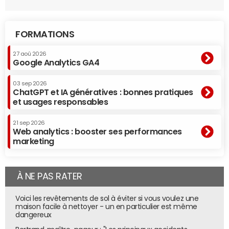
l'histoire de notre pays, car elle engendre les pires
comportements humains, libère les pulsions les plus
FORMATIONS
sombres en misant sur l'instinct plutôt que la réflexion."
27 aoû 2026
Francis Barel, directeur général de Paypal
Google Analytics GA4
France
03 sep 2026
ChatGPT et IA génératives : bonnes pratiques
"Pour moi, l'innovation est faite de 3 facteurs clés : La
et usages responsables
liberté d'entreprendre ; l'accès au capital ; la diversité.
L'enjeu des élections législatives est de garantir ces
21 sep 2026
Web analytics : booster ses performances
3 facteurs de succès pour la France.
marketing
À NE PAS RATER
Voici les revêtements de sol à éviter si vous voulez une
maison facile à nettoyer - un en particulier est même
dangereux