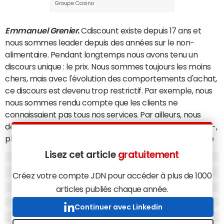
Groupe Casino
Emmanuel Grenier.
Cdiscount existe depuis 17 ans et
nous sommes leader depuis des années sur le non-
alimentaire. Pendant longtemps nous avons tenu un
discours unique : le prix. Nous sommes toujours les moins
chers, mais avec l'évolution des comportements d'achat,
ce discours est devenu trop restrictif. Par exemple, nous
nous sommes rendu compte que les clients ne
connaissaient pas tous nos services. Par ailleurs, nous
désirons toucher plus de jeunes – nos clients de demain -,
plus de femmes – qui ne représentent que 45% de notre
clientèle – et des acheteurs au pouvoir d'achat plus élevé
Lisez cet article
gratuitement
qu'actuellement. Nous allons donc continuer de
communiquer sur les prix, mais nous ajoutons un
Créez votre compte JDN pour accéder à plus de 1000
deuxième axe de communication, celui de la livraison.
articles publiés chaque année.
Nous allons aussi accélérer sur la maison, un excellent
Continuer avec Linkedin
segment pour progresser auprès de la cible féminine.