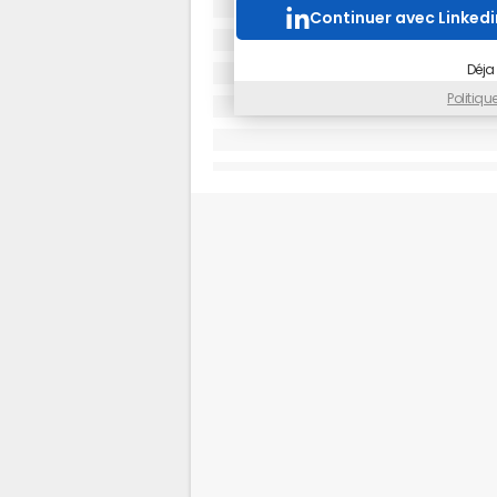
Continuer avec Linkedi
Déja
Politiq
Top 15 des sites et application de e-comm
Du côté du tourisme, les sites les p
er
au 1
trimestre 2017 ne connaisse
(1 498 000 VU) passe devant BlaBlaC
directement à la 8e place et Opodo
top 10 des sites de voyages en ligne