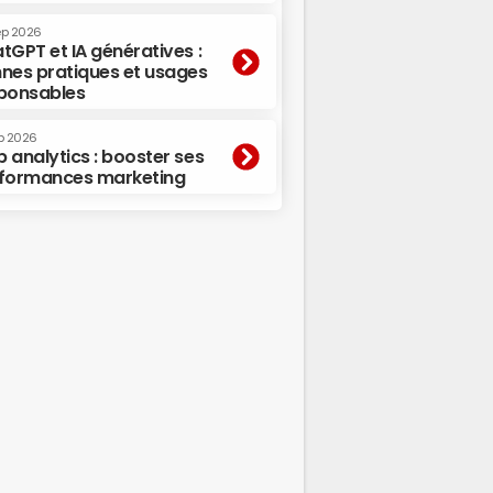
ep 2026
tGPT et IA génératives :
nes pratiques et usages
ponsables
p 2026
 analytics : booster ses
formances marketing