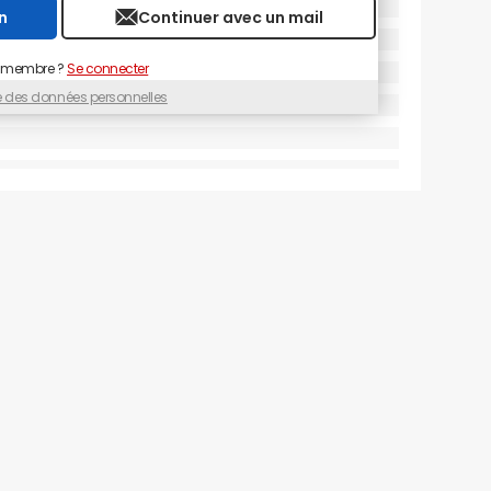
n
Continuer avec un mail
 membre ?
Se connecter
ue des données personnelles
erce en répartition par écran au T1 2017
© Fevad/Médiamétrie
lus visités, uniquement sur ordinateur, en France
nt que peu de changements. EasyJet
ar (1 792 000 VU). Par ailleurs, Abritel entre
 à la 10e. Voyage Prive et Hotels.com sortent du
 les plus visités en France.