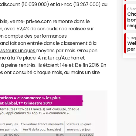
iscount (16 659 000) et la Fnac (13 267 000) au
03 s
Cha
bon
bile, Vente-privee.com remonte dans le
res
on, avec 52,4% de son audience réalisée sur
e en compte des performances
21 se
nd fait son entrée dans le classement à la
Web
per
visiteurs uniques
moyens par mois. Groupon
me à la 7e place. A noter qu'Auchan et
peine rentrés. Ils étaient 14e et 13e fin 2016. En
es ont consulté chaque mois, au moins un site