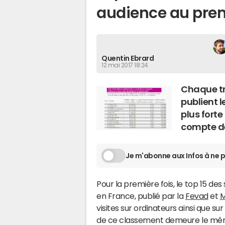
audience au prem
Quentin Ebrard
12 mai 2017 18:24
Chaque tr
publient 
plus forte
compte de
Je m'abonne aux Infos à ne p
Pour la première fois, le top 15 de
en France, publié par la
Fevad
et
M
visites sur ordinateurs ainsi que s
de ce classement demeure le mêm