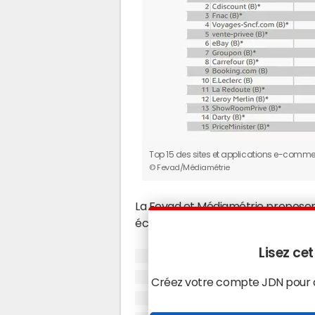
Top 15 des sites et applications e-commerce
© Fevad/Médiamétrie
La Fevad et Médiamétrie proposen
écran pour chacun de ces 15 e-
Lisez cet
Créez votre compte JDN pour ac