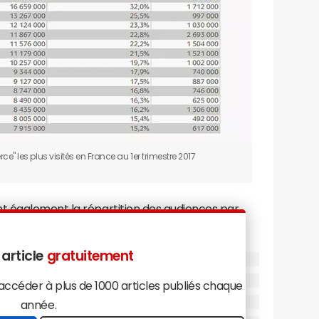
" les plus visités en France au 1er trimestre 2017
t également la répartition des audiences par
commerçants.
 article
gratuitement
céder à plus de 1000 articles publiés chaque
année.