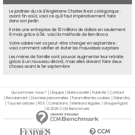
entre 60 et 70%
Le jardinier du roi d'Angleterre Charles III est catégorique :
En attendant, le taux de satisfaction du projet de
avant fin août, voici ce qu'il faut impérativement faire
Carrefour oscille entre 60 et 70% et à 80% chez Lidl. "En
dans son jardin
moyenne, les internautes ont noté notre
bot
à 3,9/5 à la
Il crée une entreprise de 10 millions de dollars en seulement
6 mois grâce à l'IA : voici la méthode de Ben Broca
fin du parcours ", ajoute Isabelle Schmidt, adjointe
responsable de la communication et responsable des
Votre salaire net va peut-être changer en septembre :
voici comment vérifier et éviter les mauvaises surprises
réseaux sociaux
chez Lidl. Créé en deux mois par The
Social Content et Adictiz, leur sommelier virtuel référence
Les mères de famille vont pouvoir augmenter leur retraite
grâce à un nouveau décret, mais elles doivent faire deux
140 vins au total dont 13 accessibles en ligne. Les premiers
choses avant le 1er septembre
retours attestent d'une utilisation du bot à la maison ou
en amont du magasin, plutôt que dans les rayons.
Personnaliser l'
UX
avec la data
Qui sommes-nous ?
L'équipe
Notre société
Publicité
Contact
Recrutement
Données personnelles
Paramétrer les cookies
Gérer Utiq
Tous les articles
RSS
Corrections
Mentions légales
Groupe Figaro
Au-delà de l'aspect business, l'objectif des marchands est
© 2025 CCM Benchmark
surtout d'améliorer l'UX et l'omnicanalité. Dans une
grande surface, le client peut se sentir perdu face à un
rayon contenant des centaines de bouteilles. "Les
retailers avaient un trou dans la raquette de l'expérience