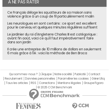
À NE PAS RATER
Ce Français déloge les squatteurs de sa maison sans
violence grâce à un coup de fil particulièrement malin
Les neurologues en sont certains : ce sport est excellent
pour le cerveau et quelques minutes régulières suffisent
Le jardinier du roi d'Angleterre Charles III est catégorique :
avant fin août, voici ce qu'il faut impérativement faire
dans son jardin
Il crée une entreprise de 10 millions de dollars en seulement
6 mois grâce à l'IA : voici la méthode de Ben Broca
Qui sommes-nous ?
L'équipe
Notre société
Publicité
Contact
Recrutement
Données personnelles
Paramétrer les cookies
Gérer Utiq
Tous les articles
RSS
Corrections
Mentions légales
Groupe Figaro
© 2025 CCM Benchmark