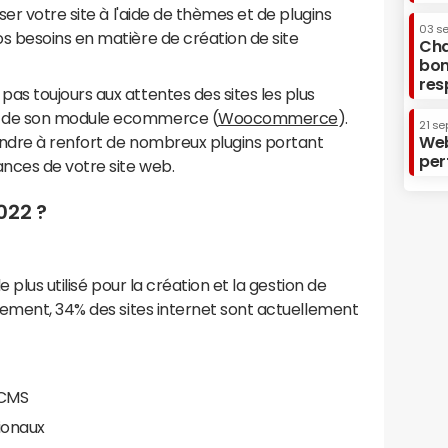
er votre site à l'aide de thèmes et de plugins
03 s
 besoins en matière de création de site
Cha
bon
res
s toujours aux attentes des sites les plus
 de son module ecommerce (
Woocommerce
).
21 se
ondre à renfort de nombreux plugins portant
Web
per
nces de votre site web.
022 ?
 plus utilisé pour la création et la gestion de
tement, 34% des sites internet sont actuellement
CMS
tionaux