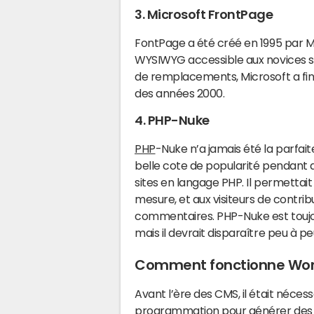
3. Microsoft FrontPage
FontPage a été créé en 1995 par Mic
WYSIWYG accessible aux novices san
de remplacements, Microsoft a f
des années 2000.
4. PHP-Nuke
PHP
-Nuke n’a jamais été la parfaite
belle cote de popularité pendant q
sites en langage PHP. Il permettai
mesure, et aux visiteurs de contri
commentaires. PHP-Nuke est toujou
mais il devrait disparaître peu à pe
Comment fonctionne Wor
Avant l’ère des CMS, il était néces
programmation pour générer des c