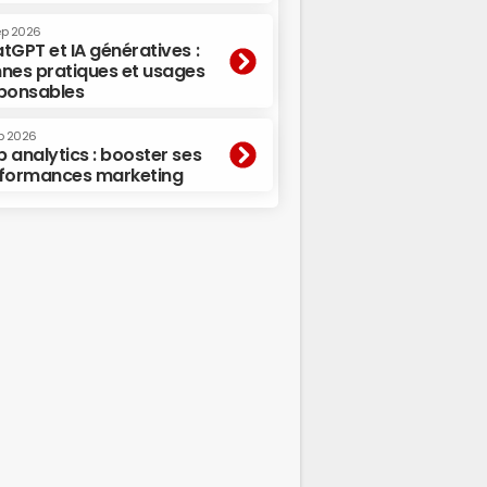
ep 2026
tGPT et IA génératives :
nes pratiques et usages
ponsables
p 2026
 analytics : booster ses
formances marketing