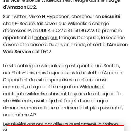
service
, le site de
Wikileaks
s'est réfugié dans le
nuage
d'Amazon EC2.
Sur Twitter, Mikko H. Hypponen, chercheur en
sécurité
chez F-Secure, fait savoir que Wikileaks a changé
d'adresses IP, de 91.194.60.32 à 46.51.186.222. La première
appartient à l'
hébergeur
français Octopuce, la seconde
s'avère être basée à Dublin, en Irlande, et sert à
l'Amazon
Web Service
soit l'EC2.
Le site cablegate.wikileaks.org est quant à lui à Seattle,
aux Etats-Unis, mais toujours sous la houlette d'Amazon.
Cependant des sites spécialisés montrent aussi
comment, malgré cette migration, W
ikileaks et
cablegate.wikileaks subissent toujours des attaques
. "Le
site WikiLeaks, avait déjà fait l'objet d'une attaque
dimanche, mais celle de mardi semblait plus puissante",
note même AP.
Les révélations ont par ailleurs aussi amené la Maison