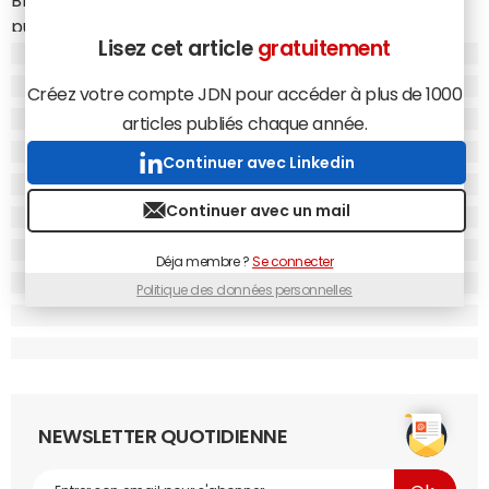
Blanche et le département d'Etat a ordonner
publiquement une révision des procédures de sécurité
Lisez cet article
gratuitement
protégeant les documents sensibles. Ils ne pourront ainsi
plus être copiés sur un support externe (clés USB ou CD)
Créez votre compte JDN pour accéder à plus de 1000
et leur transfert devra se faire en présence de deux
articles publiés chaque année.
personnes habilitées.
Continuer avec Linkedin
Continuer avec un mail
Déja membre ?
Se connecter
Politique des données personnelles
NEWSLETTER QUOTIDIENNE