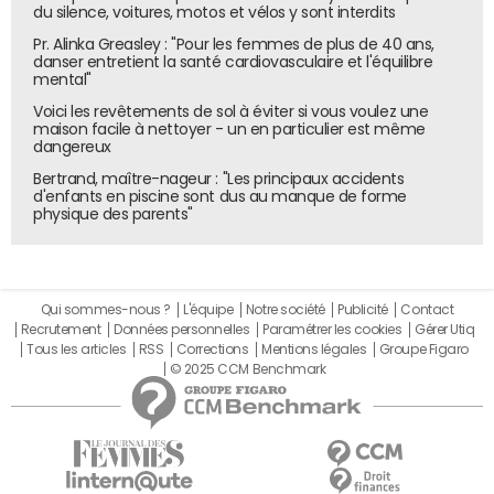
du silence, voitures, motos et vélos y sont interdits
Pr. Alinka Greasley : "Pour les femmes de plus de 40 ans,
danser entretient la santé cardiovasculaire et l'équilibre
mental"
Voici les revêtements de sol à éviter si vous voulez une
maison facile à nettoyer - un en particulier est même
dangereux
Bertrand, maître-nageur : "Les principaux accidents
d'enfants en piscine sont dus au manque de forme
physique des parents"
Qui sommes-nous ?
L'équipe
Notre société
Publicité
Contact
Recrutement
Données personnelles
Paramétrer les cookies
Gérer Utiq
Tous les articles
RSS
Corrections
Mentions légales
Groupe Figaro
© 2025 CCM Benchmark