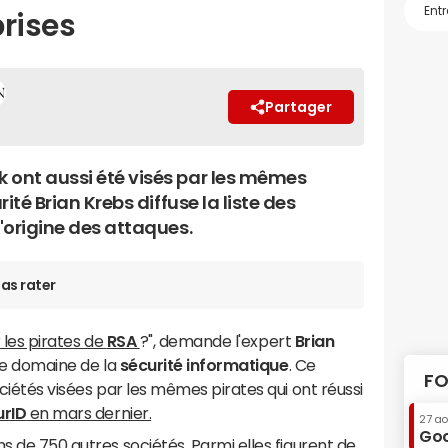
prises
Partager
 ont aussi été visés par les mêmes
rité Brian Krebs diffuse la liste des
l'origine des attaques.
as rater
r les pirates de
RSA
?", demande l'expert
Brian
s le domaine de la
sécurité informatique
. Ce
FO
ociétés visées par les mêmes pirates qui ont réussi
urID
en mars dernier.
27 a
Goo
s de 750 autres sociétés. Parmi elles figurent de