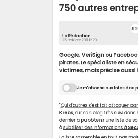
750 autres entre
La Rédaction
25 octobre 2011 12:29
Google, VeriSign ou Facebook
pirates. Le spécialiste en sécu
victimes, mais précise aussi 
Je m'abonne aux Infos à ne p
"
Qui d'autres s'est fait attaquer pa
Krebs
, sur son blog très suivi dan
dernier a pu obtenir une liste de s
à
subtiliser des informations à
Sec
La liste rassemble en tout pas moin