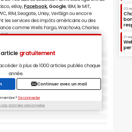
isco, eBay,
Facebook
, Google
, IBM, le MIT,
03 s
WC, RIM, Seagate, Unisy, VeriSign ou encore
Cha
bon
 les services des impôts américains ou des
res
finance comme Wells Fargo, Wachovia, Charles
ial.
21 se
Web
per
gton Post explique ne pas pouvoir dévoiler ses
 article
gratuitement
les réseaux de toutes les entreprises citées ont
s et outils utilisés pour attaquer RSA". Plus
céder à plus de 1000 articles publiés chaque
que les réseaux des entreprises mentionnées ont
année.
s infrastructures de contrôle utilisées dans
n
Continuer avec un mail
res de contrôle", Brian Brebs désigne bien entendu
mmande et de contrôle" dits "
C&C
".
 membre ?
Se connecter
ue des données personnelles
ent la liste de ces réseaux de commande et de