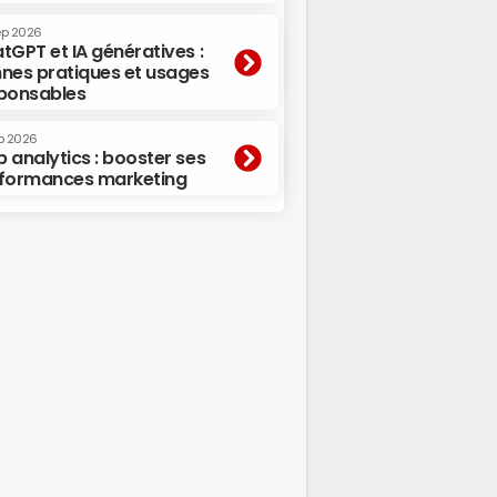
ep 2026
tGPT et IA génératives :
nes pratiques et usages
ponsables
p 2026
 analytics : booster ses
formances marketing