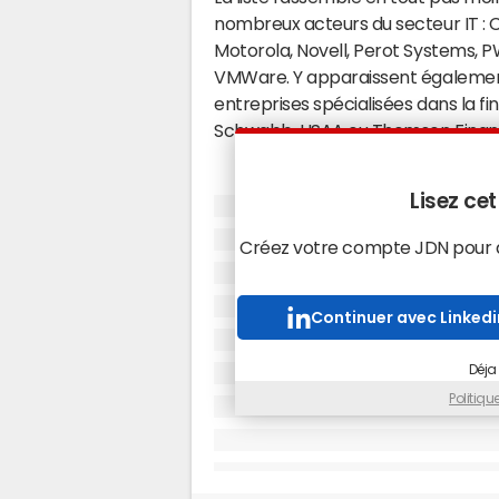
nombreux acteurs du secteur IT : C
Motorola, Novell, Perot Systems, P
VMWare. Y apparaissent également
entreprises spécialisées dans la 
Schwabb, USAA ou Thomson Financ
Si cet ancien journaliste du Washin
Lisez cet
sources, il explique néanmoins que 
été visés "avec les mêmes ressource
Créez votre compte JDN pour ac
précisément, Brian Krebs affirme 
cherché à dialoguer avec les même
Continuer avec Linkedi
l'attaque de RSA. Par "infrastructu
les serveurs ou les réseaux de "co
Déja
Politiq
Attaque depuis la Chine
D'ailleurs l'expert diffuse égalem