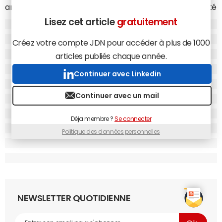
annuel progresser de 4%, à 34,7 milliards de dollars. L'unité
dédiée aux data centers affiche, elle, un chiffre d'affaires
Lisez cet article
gratuitement
de 14,4 milliards, et surtout une croissance de 18%.
Créez votre compte JDN pour accéder à plus de 1000
Enfin, petite surprise dans ces résultats : la division dédiée
articles publiés chaque année.
à l'
internet des objets
a permis de générer un chiffre
d'affaires de 2,1 milliards cette année, en hausse de 19%. Et
Continuer avec Linkedin
le fondeur ne compte visiblement pas s'arrêter là. Il y a
quelques jours, au CES, il révélait sa dernière arme pour
Continuer avec un mail
s'imposer sur ce marché : elle s'appelle
Curie, et c'est un
micro-ordinateur de la taille d'un bouton
.
Déja membre ?
Se connecter
Politique des données personnelles
NEWSLETTER QUOTIDIENNE