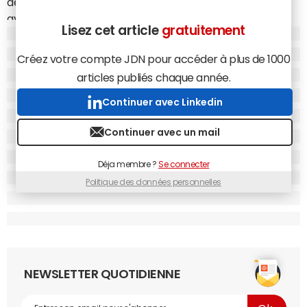
développeurs Java organisée par Sun. Le constructeur
avait profité de l'événement pour marteler son
Lisez cet article
gratuitement
opposition à la diffusion d'une édition Open Source du
langage de programmation. IBM réaffirmant de son côté
Créez votre compte JDN pour accéder à plus de 1000
les bienfaits d'une telle méthode, en égrenant l'ensemble
articles publiés chaque année.
des avantages qu'elle pourrait apporter : d'une plus
grande transparence des travaux d'évolution en passant
Continuer avec Linkedin
par une sécurité renforcée et une réduction du coût
Continuer avec un mail
d'acquisition des solutions.
"Pour Sun, ce n'est vraiment pas le moment de se lancer
Déja membre ?
Se connecter
dans une tel mouvement, notamment à l'heure où nous
Politique des données personnelles
observons de plus en plus d'appels d'offres opposant des
solutions J2EE à la plate-forme de Microsoft (.Net)",
prévenait à l'époque Pascal Jaillon, directeur de projet
chez Dreamsoft (depuis intégré au groupe Solucom).
Sun restait distancé sur le segment des
serveurs
NEWSLETTER QUOTIDIENNE
d'applications Java avec 3,5% de parts de marché, face à
IBM (29,2%), BEA (26,3%) et Oracle (19,4%). Il lui était par