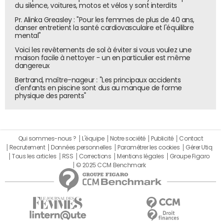
Europe
du silence, voitures, motos et vélos y sont interdits
Microsoft versait l'amende de 497 millions d'euros que lui
Pr. Alinka Greasley : "Pour les femmes de plus de 40 ans,
danser entretient la santé cardiovasculaire et l'équilibre
avait infligé le 24 mars la Commission européenne pour
mental"
abus de position dominante. La commission avait
Voici les revêtements de sol à éviter si vous voulez une
demandé à l'éditeur de "divulguer des informations
maison facile à nettoyer - un en particulier est même
complètes et précises sur l'interopérabilité [
ndlr de
dangereux
Window
] aux concepteurs de systèmes d'exploitation
Bertrand, maître-nageur : "Les principaux accidents
pour serveurs de groupes de travail, et ce à des
d'enfants en piscine sont dus au manque de forme
physique des parents"
conditions raisonnables".
Cisco absorbait Actona Technologies
Cisco avait acquis l'éditeur Actona Technologies. A
Qui sommes-nous ?
L'équipe
Notre société
Publicité
Contact
hauteur de 82 millions de dollars, cette
Recrutement
Données personnelles
Paramétrer les cookies
Gérer Utiq
opération permettait à l'équipementier de mettre la
Tous les articles
RSS
Corrections
Mentions légales
Groupe Figaro
© 2025 CCM Benchmark
main sur une solution de sauvegarde. Un outil qu'il
prévoyait d'intégrer à ses routeurs pour étendre leur
capacité de transfert de fichiers en environnement
WAN
(Wide Area Network), ainsi qu'à ses applications de
virtualisation de systèmes de stockage..